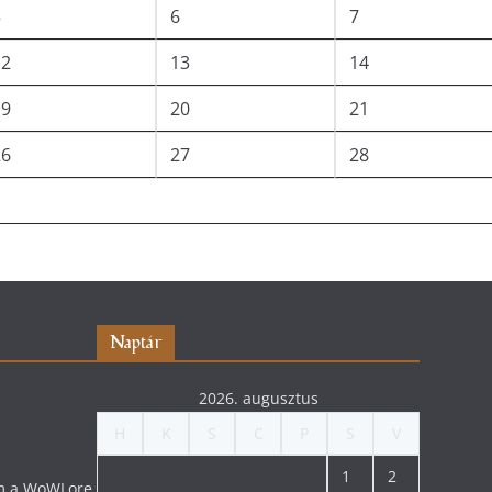
5
6
7
12
13
14
19
20
21
26
27
28
Naptár
2026. augusztus
H
K
S
C
P
S
V
1
2
lom a WoWLore