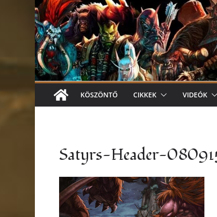
KÖSZÖNTŐ
CIKKEK
VIDEÓK
Satyrs-Header-08091