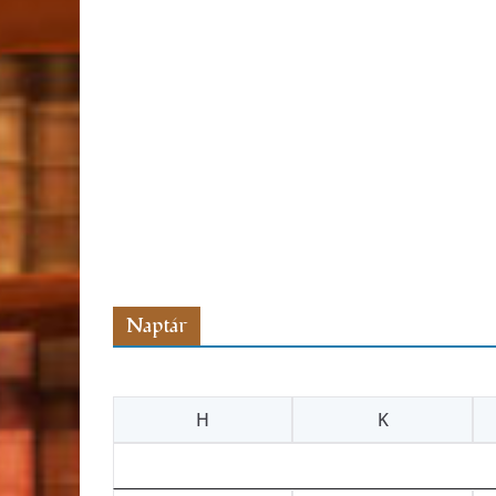
Naptár
H
K