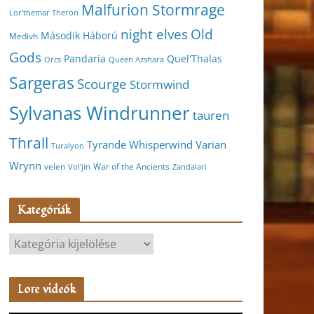
Malfurion Stormrage
Lor'themar Theron
night elves
Old
Második Háború
Medivh
Gods
Pandaria
Quel'Thalas
Orcs
Queen Azshara
Sargeras
Scourge
Stormwind
Sylvanas Windrunner
tauren
Thrall
Varian
Tyrande Whisperwind
Turalyon
Wrynn
velen
War of the Ancients
Vol'jin
Zandalari
Kategóriák
K
a
t
Lore videók
e
g