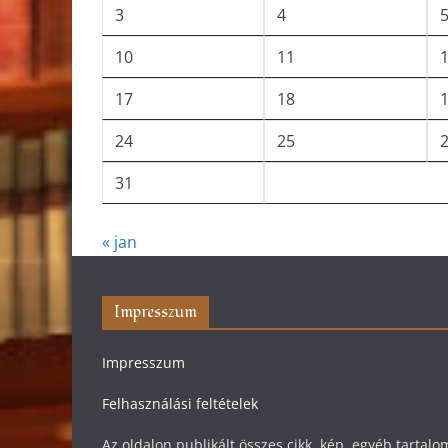
3
4
10
11
17
18
24
25
31
« jan
Impresszum
Impresszum
Felhasználási feltételek
Az oldalon publikált összes cikk, kép, egyéb tarta