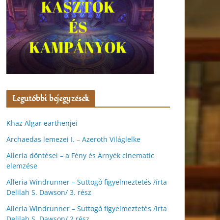
Legutóbbi bejegyzések
Khaz Algar earthenjei
Archaedas lemezei I. – Azeroth Világlelke
Alleria döntései – a Fény és Árnyék cinematic
elemzése
Alleria Windrunner – Suttogó figyelmeztetés /írta
Delilah S. Dawson/ 3. rész
Alleria Windrunner – Suttogó figyelmeztetés /írta
Delilah S. Dawson/ 2.rész