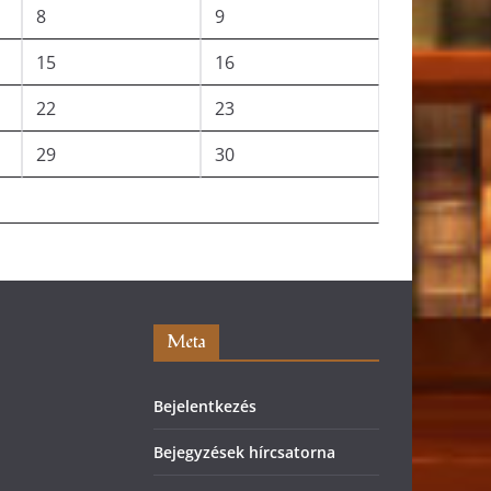
8
9
15
16
22
23
29
30
Meta
Bejelentkezés
Bejegyzések hírcsatorna