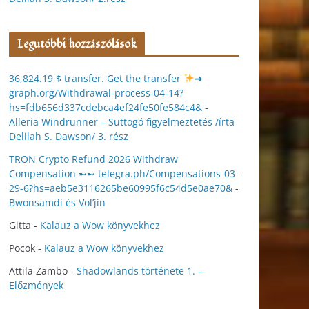
Legutóbbi hozzászólások
36,824.19 $ transfer. Get the transfer
➜
graph.org/Withdrawal-process-04-14?
hs=fdb656d337cdebca4ef24fe50fe584c4&
-
Alleria Windrunner – Suttogó figyelmeztetés /írta
Delilah S. Dawson/ 3. rész
TRON Crypto Refund 2026 Withdraw
Compensation ➸➸ telegra.ph/Compensations-03-
29-6?hs=aeb5e3116265be60995f6c54d5e0ae70&
-
Bwonsamdi és Vol’jin
Gitta
-
Kalauz a Wow könyvekhez
Pocok
-
Kalauz a Wow könyvekhez
Attila Zambo
-
Shadowlands története 1. –
Előzmények