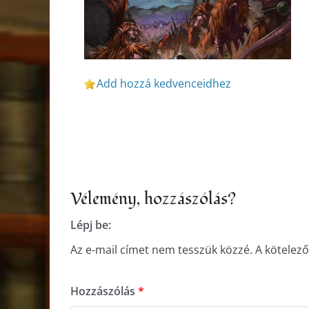
Add hozzá kedvenceidhez
Vélemény, hozzászólás?
Lépj be:
Az e-mail címet nem tesszük közzé.
A kötelez
Hozzászólás
*