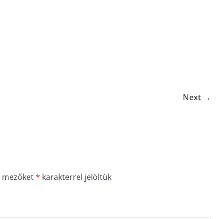
Next →
ő mezőket
*
karakterrel jelöltük