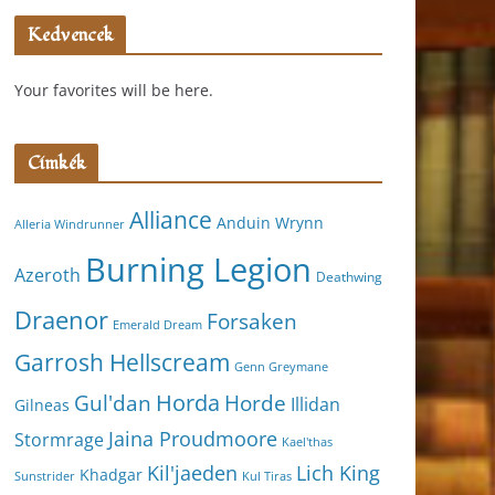
Kedvencek
Your favorites will be here.
Címkék
Alliance
Anduin Wrynn
Alleria Windrunner
Burning Legion
Azeroth
Deathwing
Draenor
Forsaken
Emerald Dream
Garrosh Hellscream
Genn Greymane
Horda
Horde
Gul'dan
Illidan
Gilneas
Jaina Proudmoore
Stormrage
Kael'thas
Kil'jaeden
Lich King
Khadgar
Kul Tiras
Sunstrider