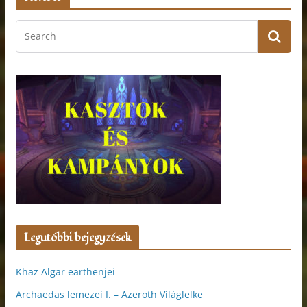
Legutóbbi bejegyzések
Khaz Algar earthenjei
Archaedas lemezei I. – Azeroth Világlelke