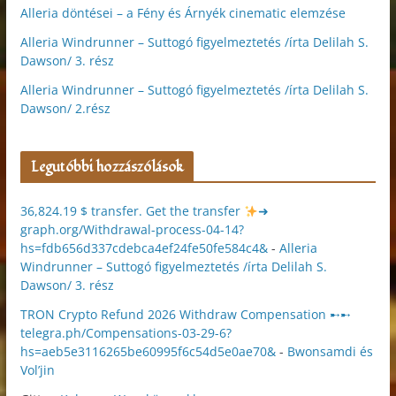
Alleria döntései – a Fény és Árnyék cinematic elemzése
Alleria Windrunner – Suttogó figyelmeztetés /írta Delilah S.
Dawson/ 3. rész
Alleria Windrunner – Suttogó figyelmeztetés /írta Delilah S.
Dawson/ 2.rész
Legutóbbi hozzászólások
36,824.19 $ transfer. Get the transfer
➜
graph.org/Withdrawal-process-04-14?
hs=fdb656d337cdebca4ef24fe50fe584c4&
-
Alleria
Windrunner – Suttogó figyelmeztetés /írta Delilah S.
Dawson/ 3. rész
TRON Crypto Refund 2026 Withdraw Compensation ➸➸
telegra.ph/Compensations-03-29-6?
hs=aeb5e3116265be60995f6c54d5e0ae70&
-
Bwonsamdi és
Vol’jin