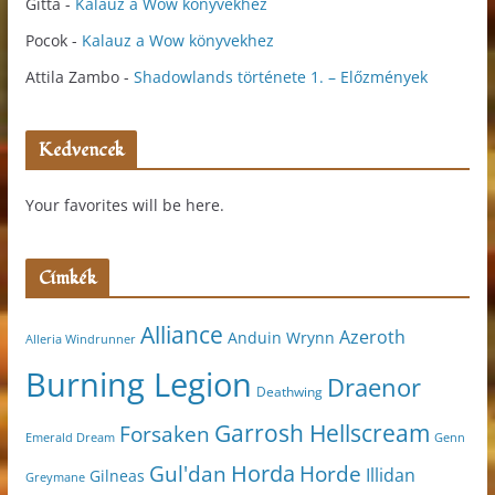
Gitta
-
Kalauz a Wow könyvekhez
Pocok
-
Kalauz a Wow könyvekhez
Attila Zambo
-
Shadowlands története 1. – Előzmények
Kedvencek
Your favorites will be here.
Címkék
Alliance
Azeroth
Anduin Wrynn
Alleria Windrunner
Burning Legion
Draenor
Deathwing
Garrosh Hellscream
Forsaken
Genn
Emerald Dream
Horda
Horde
Gul'dan
Illidan
Gilneas
Greymane