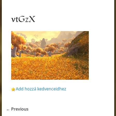
vtGzX
Add hozzá kedvenceidhez
← Previous