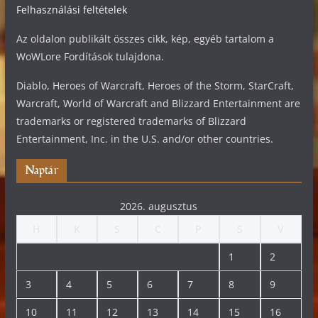
Felhasználási feltételek
Az oldalon publikált összes cikk, kép, egyéb tartalom a
WoWLore Fordítások tulajdona.
Diablo, Heroes of Warcraft, Heroes of the Storm, StarCraft,
Warcraft, World of Warcraft and Blizzard Entertainment are
trademarks or registered trademarks of Blizzard
Entertainment, Inc. in the U.S. and/or other countries.
Naptár
2026. augusztus
H
K
S
C
P
S
V
1
2
3
4
5
6
7
8
9
10
11
12
13
14
15
16