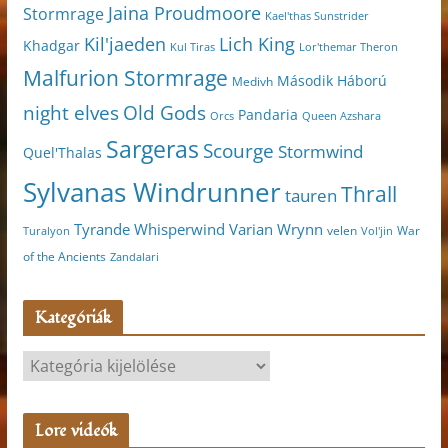
Jaina Proudmoore
Stormrage
Kael'thas Sunstrider
Kil'jaeden
Lich King
Khadgar
Kul Tiras
Lor'themar Theron
Malfurion Stormrage
Második Háború
Medivh
night elves
Old Gods
Pandaria
Orcs
Queen Azshara
Sargeras
Scourge
Stormwind
Quel'Thalas
Sylvanas Windrunner
Thrall
tauren
Varian Wrynn
Tyrande Whisperwind
velen
War
Turalyon
Vol'jin
of the Ancients
Zandalari
Kategóriák
K
a
t
Lore videók
e