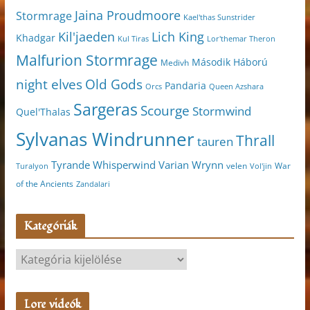
Jaina Proudmoore
Stormrage
Kael'thas Sunstrider
Kil'jaeden
Lich King
Khadgar
Kul Tiras
Lor'themar Theron
Malfurion Stormrage
Második Háború
Medivh
night elves
Old Gods
Pandaria
Orcs
Queen Azshara
Sargeras
Scourge
Stormwind
Quel'Thalas
Sylvanas Windrunner
Thrall
tauren
Varian Wrynn
Tyrande Whisperwind
velen
War
Turalyon
Vol'jin
of the Ancients
Zandalari
Kategóriák
K
a
t
Lore videók
e