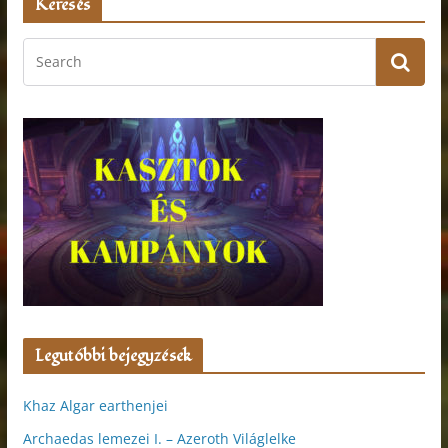
Keresés
Legutóbbi bejegyzések
Khaz Algar earthenjei
Archaedas lemezei I. – Azeroth Világlelke