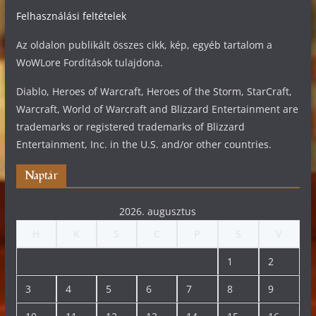
Felhasználási feltételek
Az oldalon publikált összes cikk, kép, egyéb tartalom a
WoWLore Fordítások tulajdona.
Diablo, Heroes of Warcraft, Heroes of the Storm, StarCraft,
Warcraft, World of Warcraft and Blizzard Entertainment are
trademarks or registered trademarks of Blizzard
Entertainment, Inc. in the U.S. and/or other countries.
Naptár
2026. augusztus
H
K
S
C
P
S
V
1
2
3
4
5
6
7
8
9