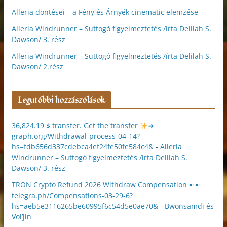
Alleria döntései – a Fény és Árnyék cinematic elemzése
Alleria Windrunner – Suttogó figyelmeztetés /írta Delilah S.
Dawson/ 3. rész
Alleria Windrunner – Suttogó figyelmeztetés /írta Delilah S.
Dawson/ 2.rész
Legutóbbi hozzászólások
36,824.19 $ transfer. Get the transfer
➜
graph.org/Withdrawal-process-04-14?
hs=fdb656d337cdebca4ef24fe50fe584c4&
-
Alleria
Windrunner – Suttogó figyelmeztetés /írta Delilah S.
Dawson/ 3. rész
TRON Crypto Refund 2026 Withdraw Compensation ➸➸
telegra.ph/Compensations-03-29-6?
hs=aeb5e3116265be60995f6c54d5e0ae70&
-
Bwonsamdi és
Vol’jin