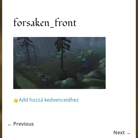
forsaken_front
Add hozzá kedvenceidhez
← Previous
Next →