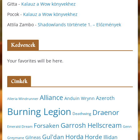
Gitta
-
Kalauz a Wow könyvekhez
Pocok
-
Kalauz a Wow könyvekhez
Attila Zambo
-
Shadowlands története 1. – Előzmények
Kedvencek
Your favorites will be here.
Címkék
Alliance
Azeroth
Anduin Wrynn
Alleria Windrunner
Burning Legion
Draenor
Deathwing
Garrosh Hellscream
Forsaken
Genn
Emerald Dream
Horda
Horde
Gul'dan
Illidan
Gilneas
Greymane