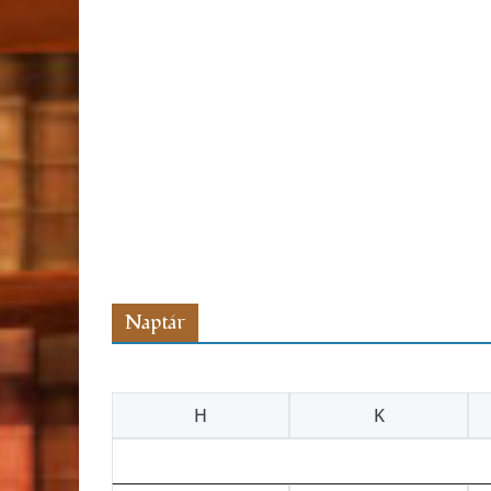
Naptár
H
K