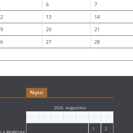
5
6
7
12
13
14
19
20
21
26
27
28
Naptár
2026. augusztus
H
K
S
C
P
S
V
1
2
lom a WoWLore