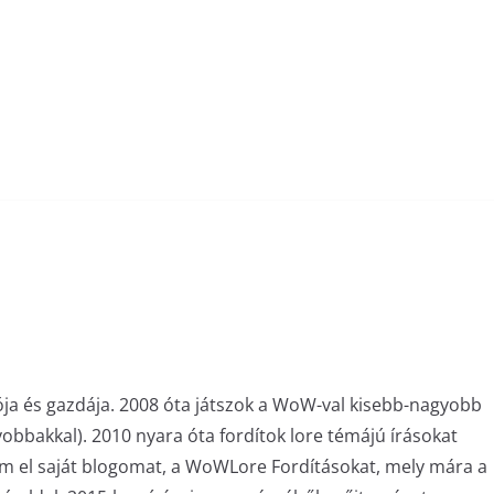
ója és gazdája. 2008 óta játszok a WoW-val kisebb-nagyobb
bakkal). 2010 nyara óta fordítok lore témájú írásokat
am el saját blogomat, a WoWLore Fordításokat, mely mára a