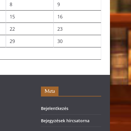
8
9
15
16
22
23
29
30
Meta
Bejelentkezés
Bejegyzések hírcsatorna