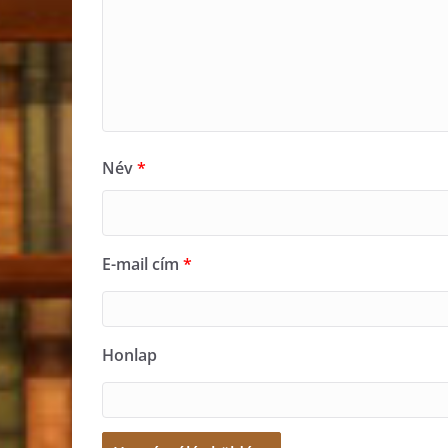
Név
*
E-mail cím
*
Honlap