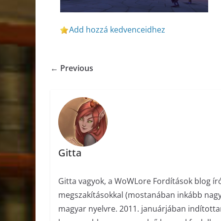
Add hozzá kedvenceidhez
← Previous
Gitta
Gitta vagyok, a WoWLore Fordítások blog ír
megszakításokkal (mostanában inkább nagyob
magyar nyelvre. 2011. januárjában indított