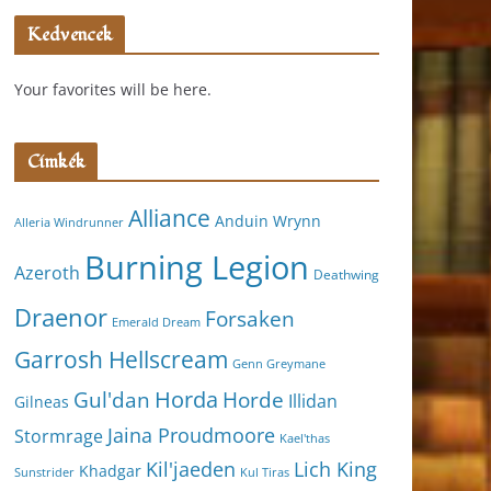
Kedvencek
Your favorites will be here.
Címkék
Alliance
Anduin Wrynn
Alleria Windrunner
Burning Legion
Azeroth
Deathwing
Draenor
Forsaken
Emerald Dream
Garrosh Hellscream
Genn Greymane
Horda
Horde
Gul'dan
Illidan
Gilneas
Jaina Proudmoore
Stormrage
Kael'thas
Kil'jaeden
Lich King
Khadgar
Kul Tiras
Sunstrider