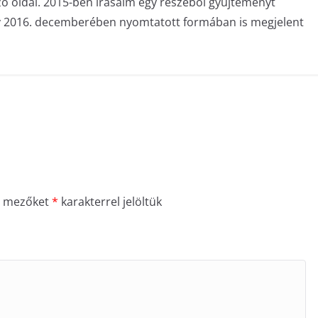
zó oldal. 2015-ben írásaim egy részéből gyűjteményt
ly 2016. decemberében nyomtatott formában is megjelent
ő mezőket
*
karakterrel jelöltük