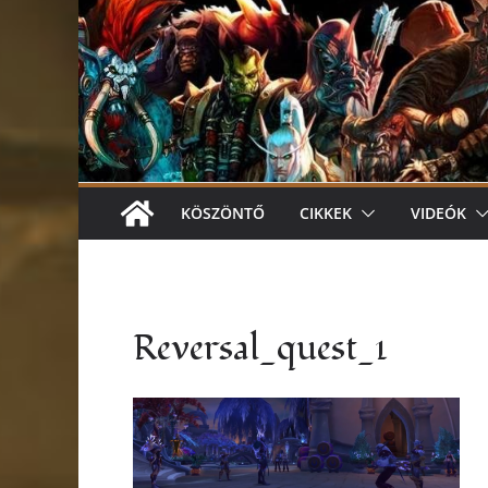
KÖSZÖNTŐ
CIKKEK
VIDEÓK
Reversal_quest_1