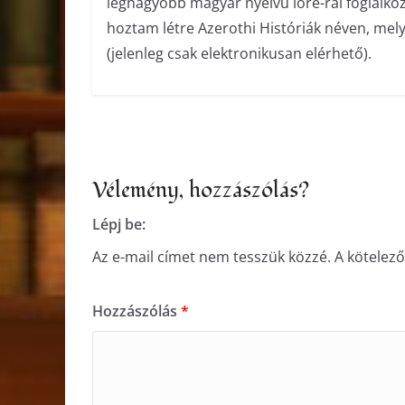
legnagyobb magyar nyelvű lore-ral foglalko
hoztam létre Azerothi Históriák néven, me
(jelenleg csak elektronikusan elérhető).
Vélemény, hozzászólás?
Lépj be:
Az e-mail címet nem tesszük közzé.
A kötelez
Hozzászólás
*