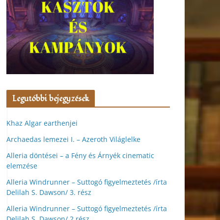
Legutóbbi bejegyzések
Khaz Algar earthenjei
Archaedas lemezei I. – Azeroth Világlelke
Alleria döntései – a Fény és Árnyék cinematic
elemzése
Alleria Windrunner – Suttogó figyelmeztetés /írta
Delilah S. Dawson/ 3. rész
Alleria Windrunner – Suttogó figyelmeztetés /írta
Delilah S. Dawson/ 2.rész