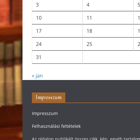
3
4
10
11
17
18
24
25
31
« jan
Impresszum
Impresszum
Felhasználási feltételek
Az oldalon publikált összes cikk, kép, egyéb tarta