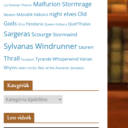
Malfurion Stormrage
Lor'themar Theron
night elves
Old
Második Háború
Medivh
Gods
Pandaria
Quel'Thalas
Orcs
Queen Azshara
Sargeras
Scourge
Stormwind
Sylvanas Windrunner
tauren
Thrall
Varian
Tyrande Whisperwind
Turalyon
Wrynn
velen
War of the Ancients
Vol'jin
Zandalari
Kategóriák
K
a
t
Lore videók
e
g