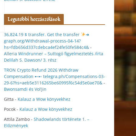
Legutóbbi hozzászólások
36,824.19 $ transfer. Get the transfer
➜
graph.org/Withdrawal-process-04-14?
hs=fdb656d337cdebca4ef24fe50fe584c4&
-
Alleria Windrunner – Suttogó figyelmeztetés /írta
Delilah S. Dawson/ 3. rész
TRON Crypto Refund 2026 Withdraw
Compensation ➸➸ telegra.ph/Compensations-03-
29-6?hs=aeb5e3116265be60995f6c54d5e0ae70&
-
Bwonsamdi és Vol’jin
Gitta
-
Kalauz a Wow könyvekhez
Pocok
-
Kalauz a Wow könyvekhez
Attila Zambo
-
Shadowlands története 1. –
Előzmények