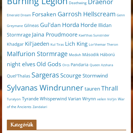
Burning Legion
Draenor
Deathwing
Garrosh Hellscream
Forsaken
Genn
Emerald Dream
Horda
Horde
Gul'dan
Illidan
Gilneas
Greymane
Jaina Proudmoore
Stormrage
Kael'thas Sunstrider
Kil'jaeden
Lich King
Khadgar
Kul Tiras
Lor'themar Theron
Malfurion Stormrage
Második Háború
Medivh
night elves
Old Gods
Pandaria
Orcs
Queen Azshara
Sargeras
Scourge
Stormwind
Quel'Thalas
Sylvanas Windrunner
Thrall
tauren
Varian Wrynn
Tyrande Whisperwind
velen
War
Turalyon
Vol'jin
of the Ancients
Zandalari
Kategóriák