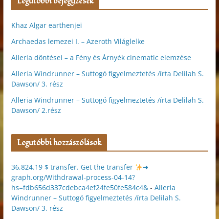
Legutóbbi bejegyzések
Khaz Algar earthenjei
Archaedas lemezei I. – Azeroth Világlelke
Alleria döntései – a Fény és Árnyék cinematic elemzése
Alleria Windrunner – Suttogó figyelmeztetés /írta Delilah S.
Dawson/ 3. rész
Alleria Windrunner – Suttogó figyelmeztetés /írta Delilah S.
Dawson/ 2.rész
Legutóbbi hozzászólások
36,824.19 $ transfer. Get the transfer
➜
graph.org/Withdrawal-process-04-14?
hs=fdb656d337cdebca4ef24fe50fe584c4&
-
Alleria
Windrunner – Suttogó figyelmeztetés /írta Delilah S.
Dawson/ 3. rész