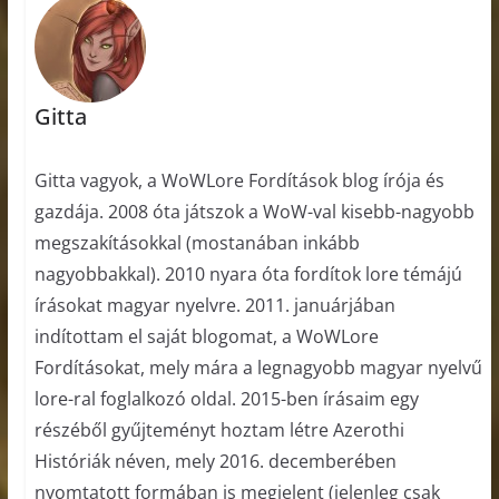
Gitta
Gitta vagyok, a WoWLore Fordítások blog írója és
gazdája. 2008 óta játszok a WoW-val kisebb-nagyobb
megszakításokkal (mostanában inkább
nagyobbakkal). 2010 nyara óta fordítok lore témájú
írásokat magyar nyelvre. 2011. januárjában
indítottam el saját blogomat, a WoWLore
Fordításokat, mely mára a legnagyobb magyar nyelvű
lore-ral foglalkozó oldal. 2015-ben írásaim egy
részéből gyűjteményt hoztam létre Azerothi
Históriák néven, mely 2016. decemberében
nyomtatott formában is megjelent (jelenleg csak