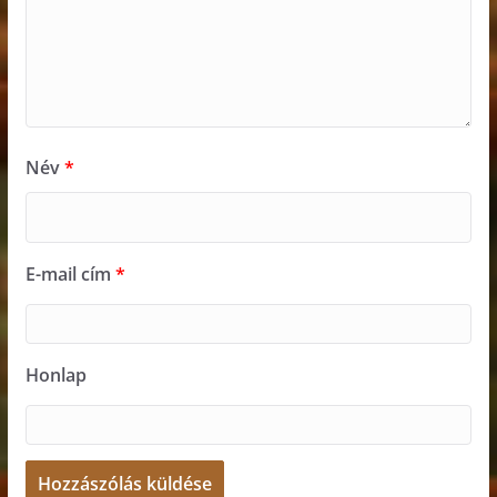
Név
*
E-mail cím
*
Honlap