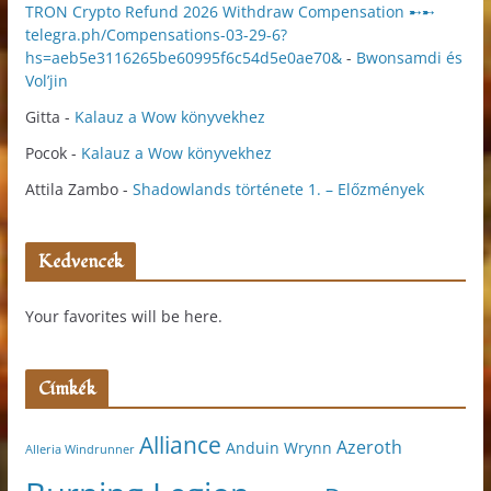
TRON Crypto Refund 2026 Withdraw Compensation ➸➸
telegra.ph/Compensations-03-29-6?
hs=aeb5e3116265be60995f6c54d5e0ae70&
-
Bwonsamdi és
Vol’jin
Gitta
-
Kalauz a Wow könyvekhez
Pocok
-
Kalauz a Wow könyvekhez
Attila Zambo
-
Shadowlands története 1. – Előzmények
Kedvencek
Your favorites will be here.
Címkék
Alliance
Azeroth
Anduin Wrynn
Alleria Windrunner