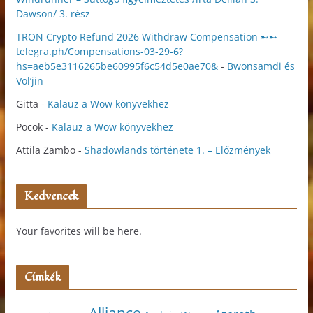
Dawson/ 3. rész
TRON Crypto Refund 2026 Withdraw Compensation ➸➸
telegra.ph/Compensations-03-29-6?
hs=aeb5e3116265be60995f6c54d5e0ae70&
-
Bwonsamdi és
Vol’jin
Gitta
-
Kalauz a Wow könyvekhez
Pocok
-
Kalauz a Wow könyvekhez
Attila Zambo
-
Shadowlands története 1. – Előzmények
Kedvencek
Your favorites will be here.
Címkék