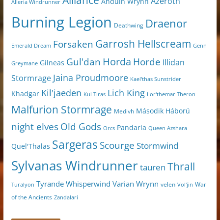
Alliance
Azeroth
Anduin Wrynn
Alleria Windrunner
Burning Legion
Draenor
Deathwing
Garrosh Hellscream
Forsaken
Genn
Emerald Dream
Horda
Horde
Gul'dan
Illidan
Gilneas
Greymane
Jaina Proudmoore
Stormrage
Kael'thas Sunstrider
Kil'jaeden
Lich King
Khadgar
Kul Tiras
Lor'themar Theron
Malfurion Stormrage
Második Háború
Medivh
night elves
Old Gods
Pandaria
Orcs
Queen Azshara
Sargeras
Scourge
Stormwind
Quel'Thalas
Sylvanas Windrunner
Thrall
tauren
Varian Wrynn
Tyrande Whisperwind
velen
War
Turalyon
Vol'jin
of the Ancients
Zandalari