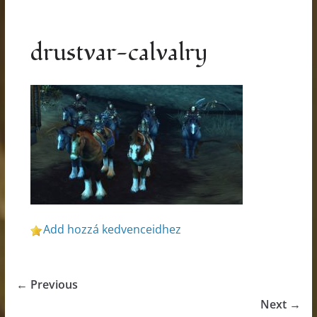
drustvar-calvalry
Add hozzá kedvenceidhez
← Previous
Next →