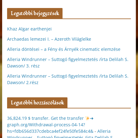
Legutóbbi bejegyzések
Khaz Algar earthenjei
Archaedas lemezei I. – Azeroth Világlelke
Alleria döntései – a Fény és Árnyék cinematic elemzése
Alleria Windrunner – Suttogó figyelmeztetés /írta Delilah S.
Dawson/ 3. rész
Alleria Windrunner – Suttogó figyelmeztetés /írta Delilah S.
Dawson/ 2.rész
Legutóbbi hozzászólások
36,824.19 $ transfer. Get the transfer
➜
graph.org/Withdrawal-process-04-14?
hs=fdb656d337cdebca4ef24fe50fe584c4&
-
Alleria
Windrunner – Suttogó figyelmeztetés /írta Delilah S.