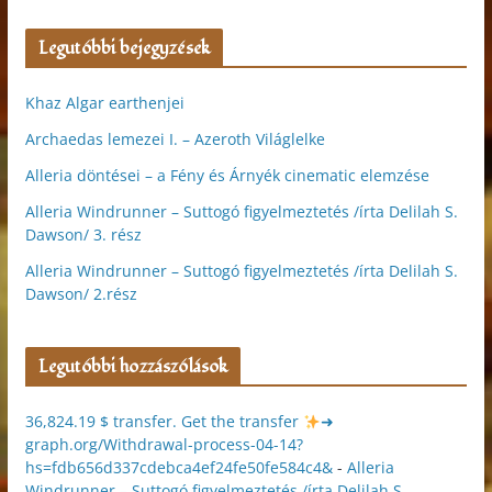
Legutóbbi bejegyzések
Khaz Algar earthenjei
Archaedas lemezei I. – Azeroth Világlelke
Alleria döntései – a Fény és Árnyék cinematic elemzése
Alleria Windrunner – Suttogó figyelmeztetés /írta Delilah S.
Dawson/ 3. rész
Alleria Windrunner – Suttogó figyelmeztetés /írta Delilah S.
Dawson/ 2.rész
Legutóbbi hozzászólások
36,824.19 $ transfer. Get the transfer
➜
graph.org/Withdrawal-process-04-14?
hs=fdb656d337cdebca4ef24fe50fe584c4&
-
Alleria
Windrunner – Suttogó figyelmeztetés /írta Delilah S.