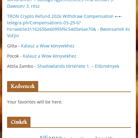
Dawson/ 3. rész
TRON Crypto Refund 2026 Withdraw Compensation ➸➸
telegra.ph/Compensations-03-29-6?
hs=aeb5e3116265be60995f6c54d5e0ae70&
-
Bwonsamdi és
Vol’jin
Gitta
-
Kalauz a Wow könyvekhez
Pocok
-
Kalauz a Wow könyvekhez
Attila Zambo
-
Shadowlands története 1. – Előzmények
Kedvencek
Your favorites will be here.
Címkék