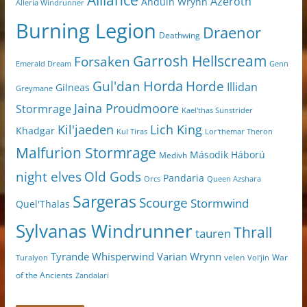
Alliance
Azeroth
Anduin Wrynn
Alleria Windrunner
Burning Legion
Draenor
Deathwing
Garrosh Hellscream
Forsaken
Genn
Emerald Dream
Horda
Horde
Gul'dan
Illidan
Gilneas
Greymane
Jaina Proudmoore
Stormrage
Kael'thas Sunstrider
Kil'jaeden
Lich King
Khadgar
Kul Tiras
Lor'themar Theron
Malfurion Stormrage
Második Háború
Medivh
night elves
Old Gods
Pandaria
Orcs
Queen Azshara
Sargeras
Scourge
Stormwind
Quel'Thalas
Sylvanas Windrunner
Thrall
tauren
Varian Wrynn
Tyrande Whisperwind
velen
War
Turalyon
Vol'jin
of the Ancients
Zandalari