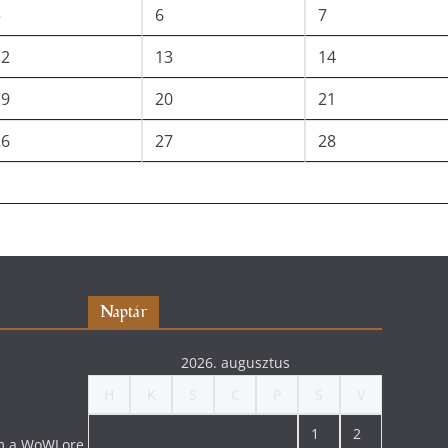
5
6
7
12
13
14
19
20
21
26
27
28
Naptár
2026. augusztus
H
K
S
C
P
S
V
1
2
lom a WoWLore