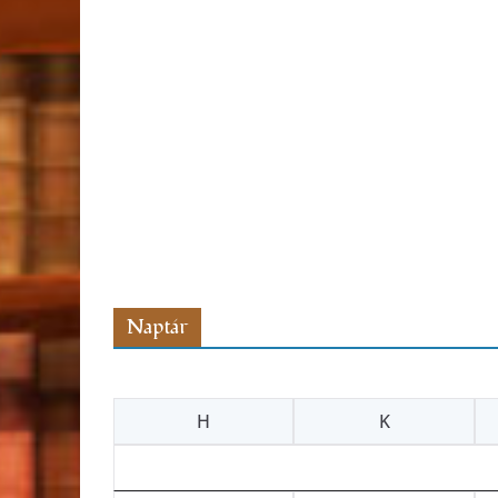
Naptár
H
K