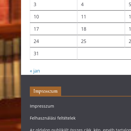
3
4
10
11
17
18
24
25
31
« jan
Impresszum
Impresszum
Felhasználási feltételek
Az oldalon publikált összes cikk, kép, egyéb tarta