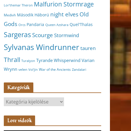
Malfurion Stormrage
Lor'themar Theron
night elves
Old
Második Háború
Medivh
Gods
Pandaria
Quel'Thalas
Orcs
Queen Azshara
Sargeras
Scourge
Stormwind
Sylvanas Windrunner
tauren
Thrall
Varian
Tyrande Whisperwind
Turalyon
Wrynn
velen
War of the Ancients
Vol'jin
Zandalari
Kategóriák
K
a
t
Lore videók
e
g