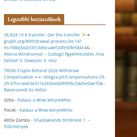
Legutóbbi hozzászólások
36,824.19 $ transfer. Get the transfer
➜
graph.org/Withdrawal-process-04-14?
hs=fdb656d337cdebca4ef24fe50fe584c4&
-
Alleria Windrunner – Suttogó figyelmeztetés /írta
Delilah S. Dawson/ 3. rész
TRON Crypto Refund 2026 Withdraw
Compensation ➸➸ telegra.ph/Compensations-03-
29-6?hs=aeb5e3116265be60995f6c54d5e0ae70&
-
Bwonsamdi és Vol’jin
Gitta
-
Kalauz a Wow könyvekhez
Pocok
-
Kalauz a Wow könyvekhez
Attila Zambo
-
Shadowlands története 1. –
Előzmények