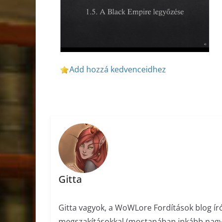
Add hozzá kedvenceidhez
Gitta
Gitta vagyok, a WoWLore Fordítások blog ír
megszakításokkal (mostanában inkább nagyob