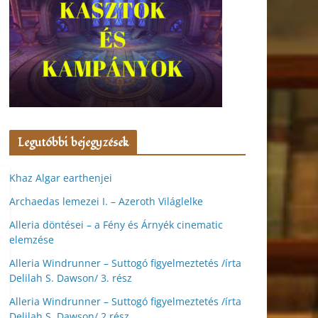
Legutóbbi bejegyzések
Khaz Algar earthenjei
Archaedas lemezei I. – Azeroth Világlelke
Alleria döntései – a Fény és Árnyék cinematic
elemzése
Alleria Windrunner – Suttogó figyelmeztetés /írta
Delilah S. Dawson/ 3. rész
Alleria Windrunner – Suttogó figyelmeztetés /írta
Delilah S. Dawson/ 2.rész