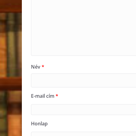
Név
*
E-mail cím
*
Honlap