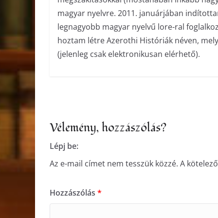
magyar nyelvre. 2011. januárjában indított
legnagyobb magyar nyelvű lore-ral foglalko
hoztam létre Azerothi Históriák néven, me
(jelenleg csak elektronikusan elérhető).
Vélemény, hozzászólás?
Lépj be:
Az e-mail címet nem tesszük közzé.
A kötelez
Hozzászólás
*