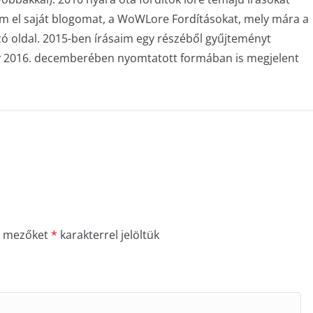
am el saját blogomat, a WoWLore Fordításokat, mely mára a
zó oldal. 2015-ben írásaim egy részéből gyűjteményt
ly 2016. decemberében nyomtatott formában is megjelent
ő mezőket
*
karakterrel jelöltük