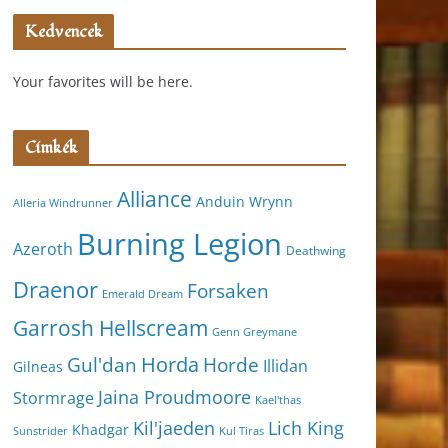
Kedvencek
Your favorites will be here.
Címkék
Alliance
Anduin Wrynn
Alleria Windrunner
Burning Legion
Azeroth
Deathwing
Draenor
Forsaken
Emerald Dream
Garrosh Hellscream
Genn Greymane
Horda
Horde
Gul'dan
Illidan
Gilneas
Jaina Proudmoore
Stormrage
Kael'thas
Kil'jaeden
Lich King
Khadgar
Kul Tiras
Sunstrider