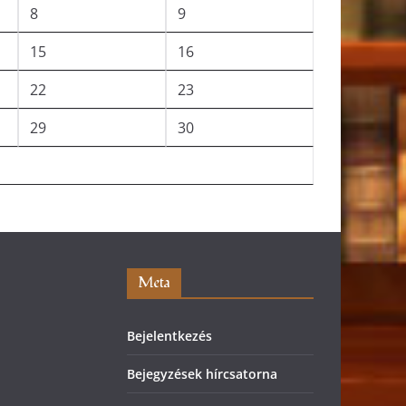
8
9
15
16
22
23
29
30
Meta
Bejelentkezés
Bejegyzések hírcsatorna