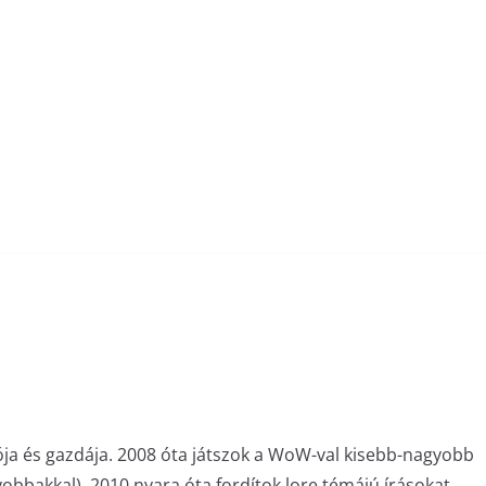
ója és gazdája. 2008 óta játszok a WoW-val kisebb-nagyobb
bakkal). 2010 nyara óta fordítok lore témájú írásokat