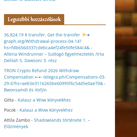
Legutóbbi hozzászólások
36,824.19 $ transfer. Get the transfer
➜
graph.org/Withdrawal-process-04-14?
hs=fdb656d337cdebca4ef24fe50fe584c4&
-
Alleria Windrunner – Suttogó figyelmeztetés /írta
Delilah S. Dawson/ 3. rész
TRON Crypto Refund 2026 Withdraw
Compensation ➸➸ telegra.ph/Compensations-03-
29-6?hs=aeb5e3116265be60995f6c54d5e0ae70&
-
Bwonsamdi és Vol’jin
Gitta
-
Kalauz a Wow könyvekhez
Pocok
-
Kalauz a Wow könyvekhez
Attila Zambo
-
Shadowlands története 1. –
Előzmények