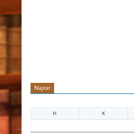
Naptár
H
K