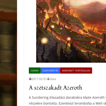
CIKKEK
CIKKFORDÍTÁS
WARCRAFT TÖRTÉNELEM
2017-02-07
Gitta
A szétszakadt Azeroth
A Sundering (Hasadás) darabokra tépte Azeroth v
részekre bontotta. Ezenkívül lerombolta a Well of