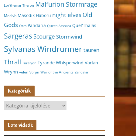
Malfurion Stormrage
Lor'themar Theron
night elves
Old
Második Háború
Medivh
Gods
Pandaria
Quel'Thalas
Orcs
Queen Azshara
Sargeras
Scourge
Stormwind
Sylvanas Windrunner
tauren
Thrall
Varian
Tyrande Whisperwind
Turalyon
Wrynn
velen
War of the Ancients
Vol'jin
Zandalari
Kategóriák
K
a
t
Lore videók
e
g