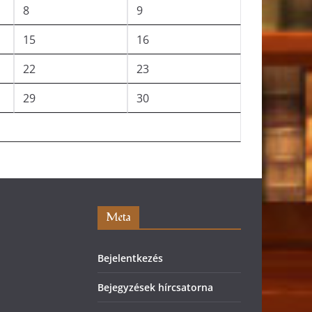
8
9
15
16
22
23
29
30
Meta
Bejelentkezés
Bejegyzések hírcsatorna