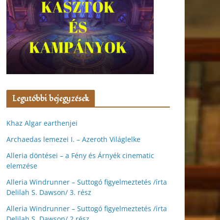
Legutóbbi bejegyzések
Khaz Algar earthenjei
Archaedas lemezei I. – Azeroth Világlelke
Alleria döntései – a Fény és Árnyék cinematic
elemzése
Alleria Windrunner – Suttogó figyelmeztetés /írta
Delilah S. Dawson/ 3. rész
Alleria Windrunner – Suttogó figyelmeztetés /írta
Delilah S. Dawson/ 2.rész