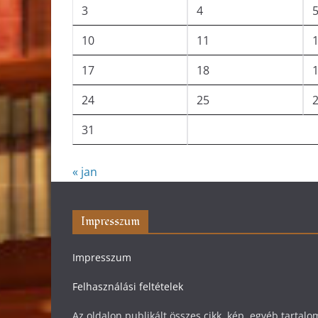
3
4
10
11
17
18
24
25
31
« jan
Impresszum
Impresszum
Felhasználási feltételek
Az oldalon publikált összes cikk, kép, egyéb tarta