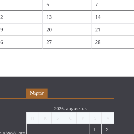
5
6
7
12
13
14
19
20
21
26
27
28
Naptár
2026. augusztus
H
K
S
C
P
S
V
1
2
lom a WoWLore