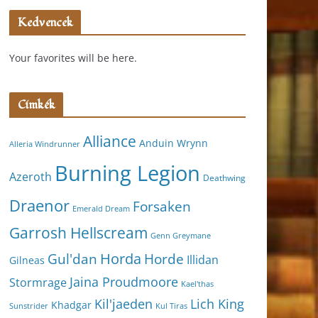
Kedvencek
Your favorites will be here.
Címkék
Alliance
Anduin Wrynn
Alleria Windrunner
Burning Legion
Azeroth
Deathwing
Draenor
Forsaken
Emerald Dream
Garrosh Hellscream
Genn Greymane
Horda
Horde
Gul'dan
Illidan
Gilneas
Jaina Proudmoore
Stormrage
Kael'thas
Kil'jaeden
Lich King
Khadgar
Kul Tiras
Sunstrider