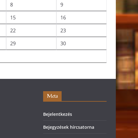
8
9
15
16
22
23
29
30
Meta
Bejelentkezés
Bejegyzések hírcsatorna