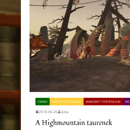
CIKKEK
NÉPEK TÖRTÉNELME
WARCRAFT TÖRTÉNELEM
WO
2018-06-26
Gitta
A Highmountain taurenek