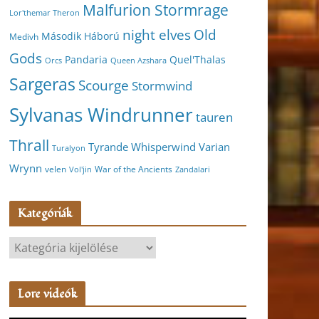
Malfurion Stormrage
Lor'themar Theron
night elves
Old
Második Háború
Medivh
Gods
Pandaria
Quel'Thalas
Orcs
Queen Azshara
Sargeras
Scourge
Stormwind
Sylvanas Windrunner
tauren
Thrall
Varian
Tyrande Whisperwind
Turalyon
Wrynn
velen
War of the Ancients
Vol'jin
Zandalari
Kategóriák
K
a
t
Lore videók
e
g