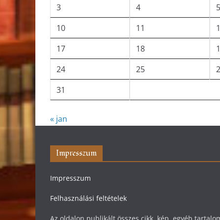
3
4
10
11
17
18
24
25
31
« jan
Impresszum
Impresszum
Felhasználási feltételek
Az oldalon publikált összes cikk, kép, egyéb tarta