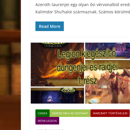
Azeroth taurenjei egy olyan ősi vérvonalból ere
Kalimdor Shu’haloi származnak. Számos körülmé
Read More
CIKKEK
ISMERD MEG AZ INSTÁKAT
WARCRAFT TÖRTÉNELEM
WOW:LEGION