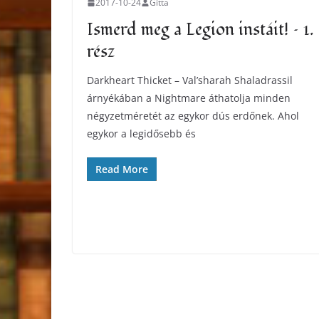
2017-10-24
Gitta
Ismerd meg a Legion instáit! – 1.
rész
Darkheart Thicket – Val’sharah Shaladrassil
árnyékában a Nightmare áthatolja minden
négyzetméretét az egykor dús erdőnek. Ahol
egykor a legidősebb és
Read More