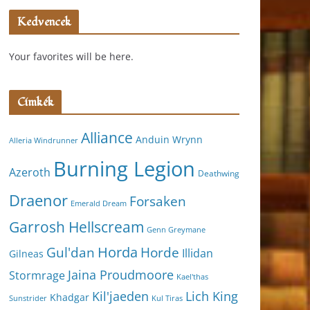
Kedvencek
Your favorites will be here.
Címkék
Alliance
Anduin Wrynn
Alleria Windrunner
Burning Legion
Azeroth
Deathwing
Draenor
Forsaken
Emerald Dream
Garrosh Hellscream
Genn Greymane
Horda
Horde
Gul'dan
Illidan
Gilneas
Jaina Proudmoore
Stormrage
Kael'thas
Kil'jaeden
Lich King
Khadgar
Kul Tiras
Sunstrider