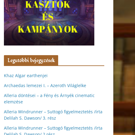
Legutóbbi bejegyzések
Khaz Algar earthenjei
Archaedas lemezei I. – Azeroth Világlelke
Alleria döntései – a Fény és Árnyék cinematic
elemzése
Alleria Windrunner – Suttogó figyelmeztetés /írta
Delilah S. Dawson/ 3. rész
Alleria Windrunner – Suttogó figyelmeztetés /írta
Delilah S. Dawson/ 2.rész