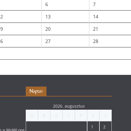
5
6
7
12
13
14
19
20
21
26
27
28
Naptár
2026. augusztus
H
K
S
C
P
S
V
1
2
lom a WoWLore