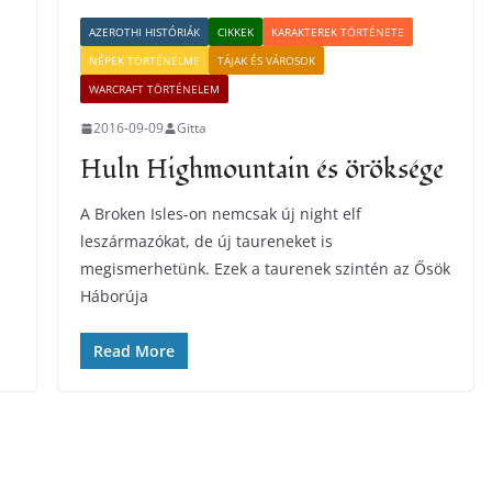
AZEROTHI HISTÓRIÁK
CIKKEK
KARAKTEREK TÖRTÉNETE
NÉPEK TÖRTÉNELME
TÁJAK ÉS VÁROSOK
WARCRAFT TÖRTÉNELEM
2016-09-09
Gitta
Huln Highmountain és öröksége
A Broken Isles-on nemcsak új night elf
leszármazókat, de új taureneket is
megismerhetünk. Ezek a taurenek szintén az Ősök
Háborúja
Read More