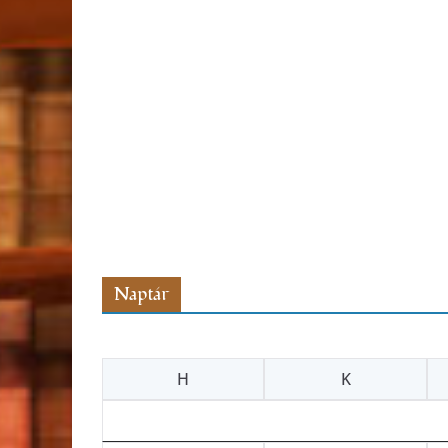
Naptár
H
K