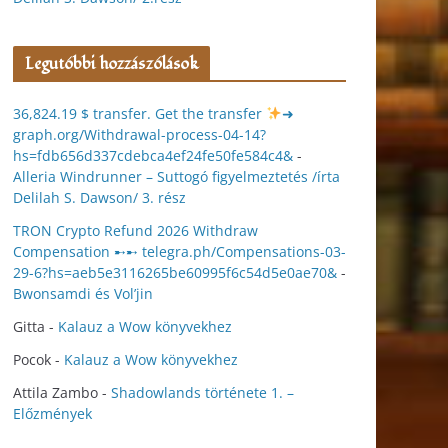
Legutóbbi hozzászólások
36,824.19 $ transfer. Get the transfer
➜
graph.org/Withdrawal-process-04-14?
hs=fdb656d337cdebca4ef24fe50fe584c4&
-
Alleria Windrunner – Suttogó figyelmeztetés /írta
Delilah S. Dawson/ 3. rész
TRON Crypto Refund 2026 Withdraw
Compensation ➸➸ telegra.ph/Compensations-03-
29-6?hs=aeb5e3116265be60995f6c54d5e0ae70&
-
Bwonsamdi és Vol’jin
Gitta
-
Kalauz a Wow könyvekhez
Pocok
-
Kalauz a Wow könyvekhez
Attila Zambo
-
Shadowlands története 1. –
Előzmények