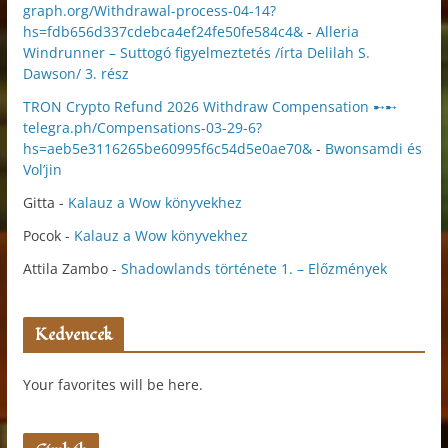
graph.org/Withdrawal-process-04-14?
hs=fdb656d337cdebca4ef24fe50fe584c4&
-
Alleria
Windrunner – Suttogó figyelmeztetés /írta Delilah S.
Dawson/ 3. rész
TRON Crypto Refund 2026 Withdraw Compensation ➸➸
telegra.ph/Compensations-03-29-6?
hs=aeb5e3116265be60995f6c54d5e0ae70&
-
Bwonsamdi és
Vol’jin
Gitta
-
Kalauz a Wow könyvekhez
Pocok
-
Kalauz a Wow könyvekhez
Attila Zambo
-
Shadowlands története 1. – Előzmények
Kedvencek
Your favorites will be here.