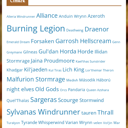
Címkék
Alliance
Azeroth
Anduin Wrynn
Alleria Windrunner
Burning Legion
Draenor
Deathwing
Garrosh Hellscream
Forsaken
Genn
Emerald Dream
Horda
Horde
Gul'dan
Illidan
Gilneas
Greymane
Jaina Proudmoore
Stormrage
Kael'thas Sunstrider
Kil'jaeden
Lich King
Khadgar
Kul Tiras
Lor'themar Theron
Malfurion Stormrage
Második Háború
Medivh
night elves
Old Gods
Pandaria
Orcs
Queen Azshara
Sargeras
Scourge
Stormwind
Quel'Thalas
Sylvanas Windrunner
Thrall
tauren
Varian Wrynn
Tyrande Whisperwind
velen
War
Turalyon
Vol'jin