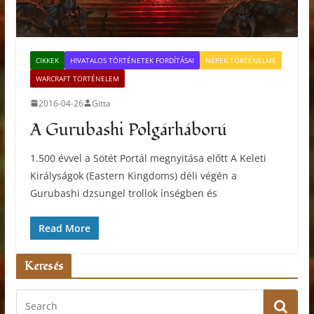
CIKKEK
HIVATALOS TÖRTÉNETEK FORDÍTÁSAI
NÉPEK TÖRTÉNELME
WARCRAFT TÖRTÉNELEM
2016-04-26
Gitta
A Gurubashi Polgárháború
1.500 évvel a Sötét Portál megnyitása előtt A Keleti
Királyságok (Eastern Kingdoms) déli végén a
Gurubashi dzsungel trollok ínségben és
Read More
Keresés