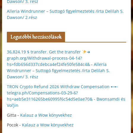
Dawson/ 3. rész
Alleria Windrunner – Suttogó figyelmeztetés /írta Delilah S.
Dawson/ 2.rész
Legutóbbi hozzászólások
36,824.19 $ transfer. Get the transfer
➜
graph.org/Withdrawal-process-04-14?
hs=fdb656d337cdebca4ef24fe50fe584c4&
-
Alleria
Windrunner – Suttogó figyelmeztetés /írta Delilah S.
Dawson/ 3. rész
TRON Crypto Refund 2026 Withdraw Compensation ➸➸
telegra.ph/Compensations-03-29-6?
hs=aeb5e3116265be60995f6c54d5e0ae70&
-
Bwonsamdi és
Vol’jin
Gitta
-
Kalauz a Wow könyvekhez
Pocok
-
Kalauz a Wow könyvekhez