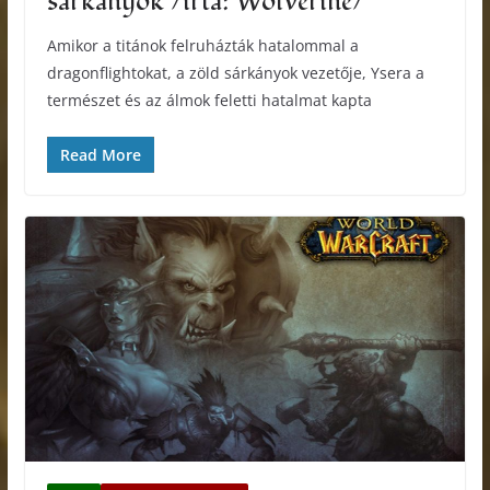
sárkányok /írta: Wolverine/
Amikor a titánok felruházták hatalommal a
dragonflightokat, a zöld sárkányok vezetője, Ysera a
természet és az álmok feletti hatalmat kapta
Read More