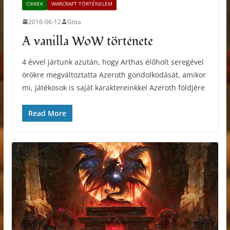
CIKKEK
WARCRAFT TÖRTÉNELEM
2016-06-12
Gitta
A vanilla WoW története
4 évvel jártunk azután, hogy Arthas élőholt seregével
örökre megváltoztatta Azeroth gondolkodását, amikor
mi, játékosok is saját karaktereinkkel Azeroth földjére
Read More