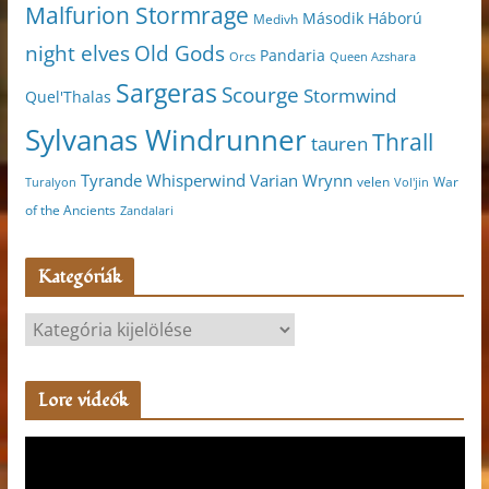
Malfurion Stormrage
Második Háború
Medivh
night elves
Old Gods
Pandaria
Orcs
Queen Azshara
Sargeras
Scourge
Stormwind
Quel'Thalas
Sylvanas Windrunner
Thrall
tauren
Varian Wrynn
Tyrande Whisperwind
velen
War
Turalyon
Vol'jin
of the Ancients
Zandalari
Kategóriák
K
a
t
Lore videók
e
g
V
ó
i