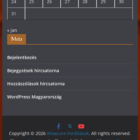
24
25
26
27
28
29
30
31
« jan
Meta
Bejelentkezés
Bejegyzések hírcsatorna
Hozzászólások hírcsatorna
WordPress Magyarország
Copyright © 2026
WowLore Fordítások
. All rights reserved.