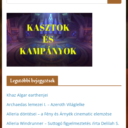
Legutóbbi bejegyzések
Khaz Algar earthenjei
Archaedas lemezei I. – Azeroth Világlelke
Alleria döntései – a Fény és Árnyék cinematic elemzése
Alleria Windrunner – Suttogó figyelmeztetés /írta Delilah S.