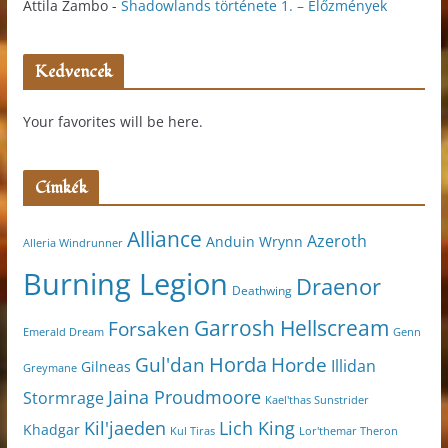
Attila Zambo
-
Shadowlands története 1. – Előzmények
Kedvencek
Your favorites will be here.
Címkék
Alliance
Azeroth
Anduin Wrynn
Alleria Windrunner
Burning Legion
Draenor
Deathwing
Garrosh Hellscream
Forsaken
Genn
Emerald Dream
Horda
Horde
Gul'dan
Illidan
Gilneas
Greymane
Jaina Proudmoore
Stormrage
Kael'thas Sunstrider
Kil'jaeden
Lich King
Khadgar
Kul Tiras
Lor'themar Theron