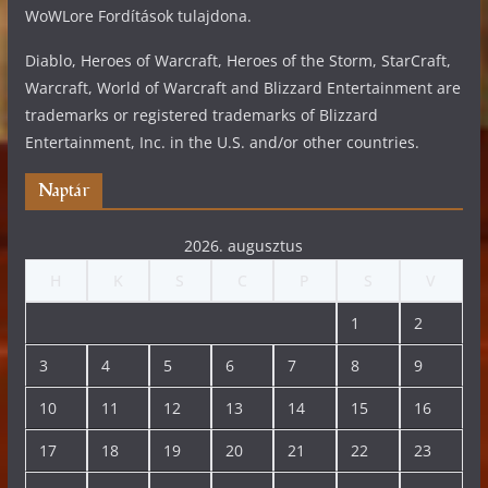
WoWLore Fordítások tulajdona.
Diablo, Heroes of Warcraft, Heroes of the Storm, StarCraft,
Warcraft, World of Warcraft and Blizzard Entertainment are
trademarks or registered trademarks of Blizzard
Entertainment, Inc. in the U.S. and/or other countries.
Naptár
2026. augusztus
H
K
S
C
P
S
V
1
2
3
4
5
6
7
8
9
10
11
12
13
14
15
16
17
18
19
20
21
22
23