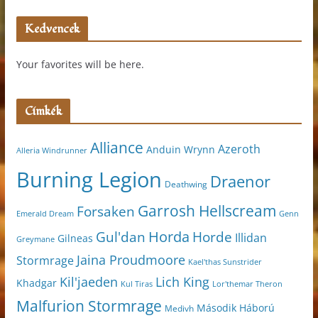
Kedvencek
Your favorites will be here.
Címkék
Alliance
Azeroth
Anduin Wrynn
Alleria Windrunner
Burning Legion
Draenor
Deathwing
Garrosh Hellscream
Forsaken
Genn
Emerald Dream
Horda
Horde
Gul'dan
Illidan
Gilneas
Greymane
Jaina Proudmoore
Stormrage
Kael'thas Sunstrider
Kil'jaeden
Lich King
Khadgar
Kul Tiras
Lor'themar Theron
Malfurion Stormrage
Második Háború
Medivh