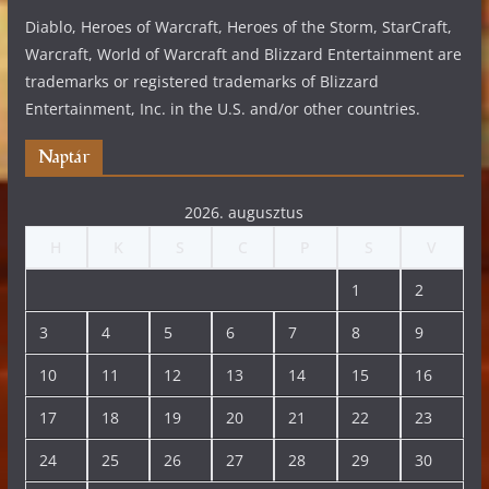
Diablo, Heroes of Warcraft, Heroes of the Storm, StarCraft,
Warcraft, World of Warcraft and Blizzard Entertainment are
trademarks or registered trademarks of Blizzard
Entertainment, Inc. in the U.S. and/or other countries.
Naptár
2026. augusztus
H
K
S
C
P
S
V
1
2
3
4
5
6
7
8
9
10
11
12
13
14
15
16
17
18
19
20
21
22
23
24
25
26
27
28
29
30