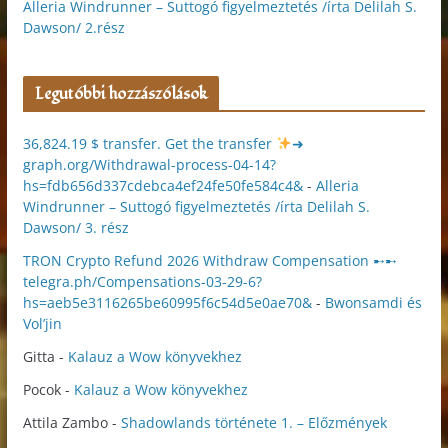
Alleria Windrunner – Suttogó figyelmeztetés /írta Delilah S.
Dawson/ 2.rész
Legutóbbi hozzászólások
36,824.19 $ transfer. Get the transfer
➜
graph.org/Withdrawal-process-04-14?
hs=fdb656d337cdebca4ef24fe50fe584c4&
-
Alleria
Windrunner – Suttogó figyelmeztetés /írta Delilah S.
Dawson/ 3. rész
TRON Crypto Refund 2026 Withdraw Compensation ➸➸
telegra.ph/Compensations-03-29-6?
hs=aeb5e3116265be60995f6c54d5e0ae70&
-
Bwonsamdi és
Vol’jin
Gitta
-
Kalauz a Wow könyvekhez
Pocok
-
Kalauz a Wow könyvekhez
Attila Zambo
-
Shadowlands története 1. – Előzmények