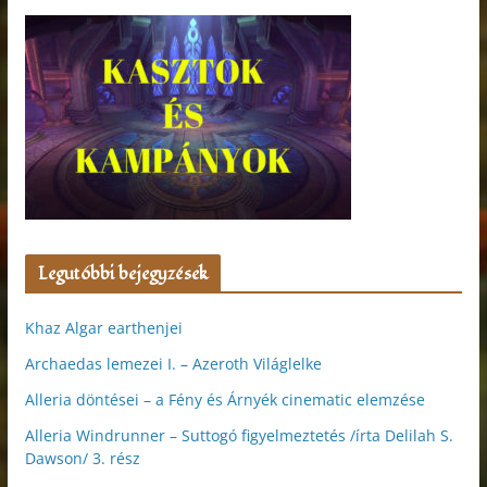
Legutóbbi bejegyzések
Khaz Algar earthenjei
Archaedas lemezei I. – Azeroth Világlelke
Alleria döntései – a Fény és Árnyék cinematic elemzése
Alleria Windrunner – Suttogó figyelmeztetés /írta Delilah S.
Dawson/ 3. rész