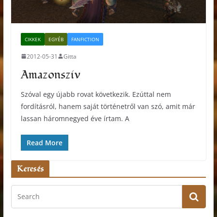
CIKKEK
EGYÉB
FANFICTION
2012-05-31
Gitta
Amazonszív
Szóval egy újabb rovat következik. Ezúttal nem
fordításról, hanem saját történetről van szó, amit már
lassan háromnegyed éve írtam. A
Read More
Keresés