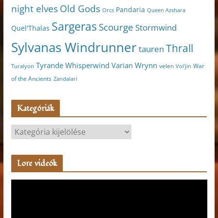
night elves
Old Gods
Pandaria
Orcs
Queen Azshara
Sargeras
Scourge
Stormwind
Quel'Thalas
Sylvanas Windrunner
Thrall
tauren
Varian Wrynn
Tyrande Whisperwind
velen
War
Turalyon
Vol'jin
of the Ancients
Zandalari
Kategóriák
K
a
t
Lore videók
e
g
V
ó
i
r
d
i