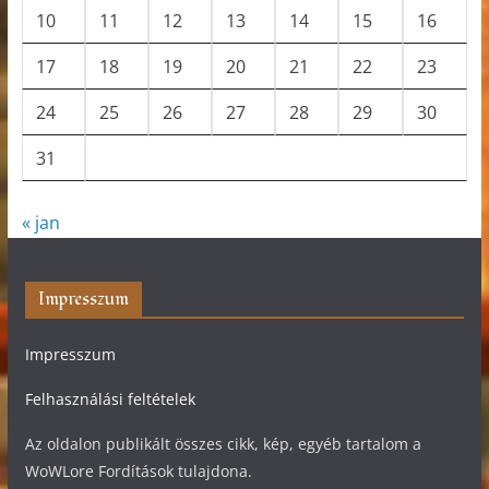
10
11
12
13
14
15
16
17
18
19
20
21
22
23
24
25
26
27
28
29
30
31
« jan
Impresszum
Impresszum
Felhasználási feltételek
Az oldalon publikált összes cikk, kép, egyéb tartalom a
WoWLore Fordítások tulajdona.