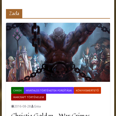
Zaela
CIKKEK
HIVATALOS TÖRTÉNETEK FORDÍTÁSAI
KÖNYVISMERTETŐ
WARCRAFT TÖRTÉNELEM
2016-08-28
Gitta