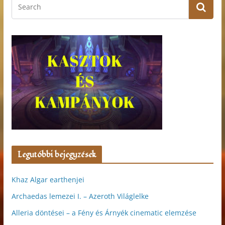
Legutóbbi bejegyzések
Khaz Algar earthenjei
Archaedas lemezei I. – Azeroth Világlelke
Alleria döntései – a Fény és Árnyék cinematic elemzése