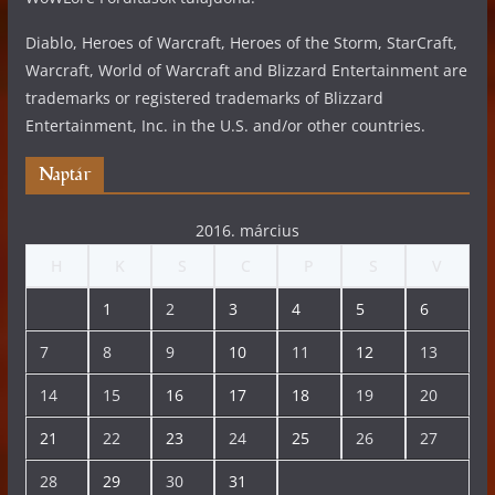
Diablo, Heroes of Warcraft, Heroes of the Storm, StarCraft,
Warcraft, World of Warcraft and Blizzard Entertainment are
trademarks or registered trademarks of Blizzard
Entertainment, Inc. in the U.S. and/or other countries.
Naptár
2016. március
H
K
S
C
P
S
V
1
2
3
4
5
6
7
8
9
10
11
12
13
14
15
16
17
18
19
20
21
22
23
24
25
26
27
28
29
30
31