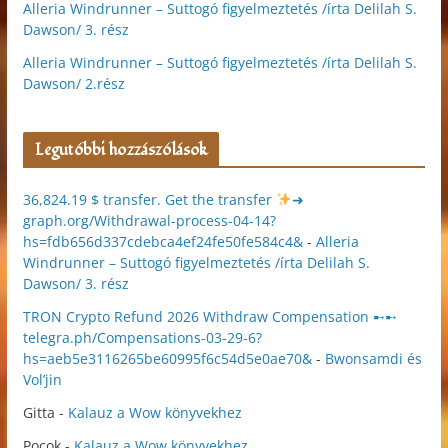
Alleria Windrunner – Suttogó figyelmeztetés /írta Delilah S.
Dawson/ 3. rész
Alleria Windrunner – Suttogó figyelmeztetés /írta Delilah S.
Dawson/ 2.rész
Legutóbbi hozzászólások
36,824.19 $ transfer. Get the transfer
➜
graph.org/Withdrawal-process-04-14?
hs=fdb656d337cdebca4ef24fe50fe584c4&
-
Alleria
Windrunner – Suttogó figyelmeztetés /írta Delilah S.
Dawson/ 3. rész
TRON Crypto Refund 2026 Withdraw Compensation ➸➸
telegra.ph/Compensations-03-29-6?
hs=aeb5e3116265be60995f6c54d5e0ae70&
-
Bwonsamdi és
Vol’jin
Gitta
-
Kalauz a Wow könyvekhez
Pocok
-
Kalauz a Wow könyvekhez