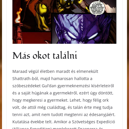
Más okot találni
Maraad végül életben maradt és elmenekült
Shattrath-ból, majd hamarosan hallotta a
szóbeszédeket Gul’dan gyermeknemzési kísérleteiről
és a saját húgának a gyermekéről, ezért úgy döntött,
hogy megkeresi a gyermeket. Lehet, hogy félig ork
volt, de attól még családtag, és talán érte meg tudja
tenni azt, amit nem tudott megtenni az édesanyjáért.
Kutatása évekbe telt. Amikor a Szövetséges Expedíció
(Alliance Expedition) megérkezett Draenorra és