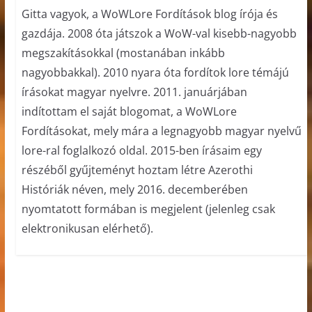
Gitta vagyok, a WoWLore Fordítások blog írója és
gazdája. 2008 óta játszok a WoW-val kisebb-nagyobb
megszakításokkal (mostanában inkább
nagyobbakkal). 2010 nyara óta fordítok lore témájú
írásokat magyar nyelvre. 2011. januárjában
indítottam el saját blogomat, a WoWLore
Fordításokat, mely mára a legnagyobb magyar nyelvű
lore-ral foglalkozó oldal. 2015-ben írásaim egy
részéből gyűjteményt hoztam létre Azerothi
Históriák néven, mely 2016. decemberében
nyomtatott formában is megjelent (jelenleg csak
elektronikusan elérhető).