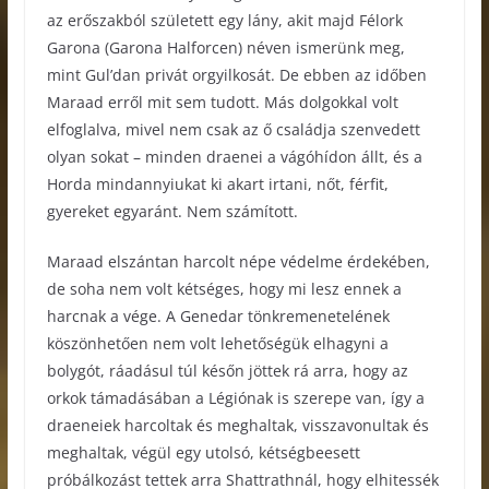
az erőszakból született egy lány, akit majd Félork
Garona (Garona Halforcen) néven ismerünk meg,
mint Gul’dan privát orgyilkosát. De ebben az időben
Maraad erről mit sem tudott. Más dolgokkal volt
elfoglalva, mivel nem csak az ő családja szenvedett
olyan sokat – minden draenei a vágóhídon állt, és a
Horda mindannyiukat ki akart irtani, nőt, férfit,
gyereket egyaránt. Nem számított.
Maraad elszántan harcolt népe védelme érdekében,
de soha nem volt kétséges, hogy mi lesz ennek a
harcnak a vége. A Genedar tönkremenetelének
köszönhetően nem volt lehetőségük elhagyni a
bolygót, ráadásul túl későn jöttek rá arra, hogy az
orkok támadásában a Légiónak is szerepe van, így a
draeneiek harcoltak és meghaltak, visszavonultak és
meghaltak, végül egy utolsó, kétségbeesett
próbálkozást tettek arra Shattrathnál, hogy elhitessék