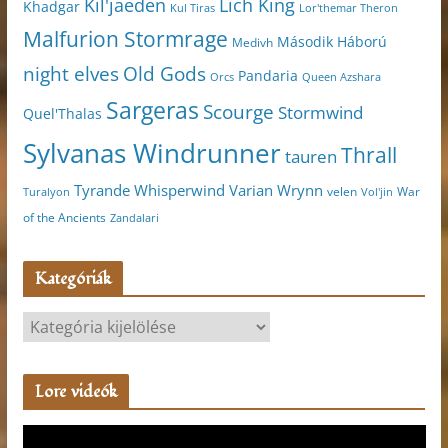
Kil'jaeden
Lich King
Khadgar
Kul Tiras
Lor'themar Theron
Malfurion Stormrage
Második Háború
Medivh
night elves
Old Gods
Pandaria
Orcs
Queen Azshara
Sargeras
Scourge
Stormwind
Quel'Thalas
Sylvanas Windrunner
Thrall
tauren
Varian Wrynn
Tyrande Whisperwind
velen
War
Turalyon
Vol'jin
of the Ancients
Zandalari
Kategóriák
K
a
t
Lore videók
e
g
V