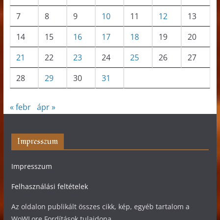
7
8
9
10
11
12
13
14
15
16
17
18
19
20
21
22
23
24
25
26
27
28
29
30
31
« febr
ápr »
Impresszum
Impresszum
Felhasználási feltételek
Az oldalon publikált összes cikk, kép, egyéb tartalom a
WoWLore Fordítások tulajdona.