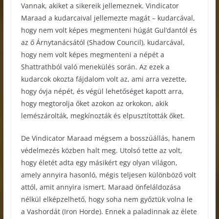
Vannak, akiket a sikereik jellemeznek. Vindicator
Maraad a kudarcaival jellemezte magát – kudarcával,
hogy nem volt képes megmenteni húgát Gul’dantól és
az ő Árnytanácsától (Shadow Council), kudarcával,
hogy nem volt képes megmenteni a népét a
Shattrathból való menekülés során. Az ezek a
kudarcok okozta fájdalom volt az, ami arra vezette,
hogy óvja népét, és végül lehetőséget kapott arra,
hogy megtorolja őket azokon az orkokon, akik
lemészárolták, megkínozták és elpusztították őket.
De Vindicator Maraad mégsem a bosszúállás, hanem
védelmezés közben halt meg. Utolsó tette az volt,
hogy életét adta egy másikért egy olyan világon,
amely annyira hasonló, mégis teljesen különböző volt
attól, amit annyira ismert. Maraad önfeláldozása
nélkül elképzelhető, hogy soha nem győztük volna le
a Vashordát (Iron Horde). Ennek a paladinnak az élete