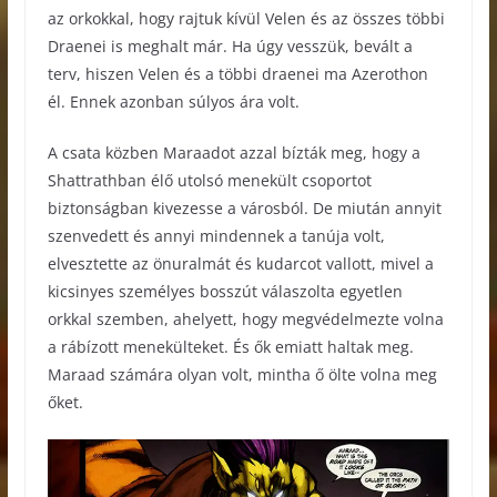
az orkokkal, hogy rajtuk kívül Velen és az összes többi
Draenei is meghalt már. Ha úgy vesszük, bevált a
terv, hiszen Velen és a többi draenei ma Azerothon
él. Ennek azonban súlyos ára volt.
A csata közben Maraadot azzal bízták meg, hogy a
Shattrathban élő utolsó menekült csoportot
biztonságban kivezesse a városból. De miután annyit
szenvedett és annyi mindennek a tanúja volt,
elvesztette az önuralmát és kudarcot vallott, mivel a
kicsinyes személyes bosszút válaszolta egyetlen
orkkal szemben, ahelyett, hogy megvédelmezte volna
a rábízott menekülteket. És ők emiatt haltak meg.
Maraad számára olyan volt, mintha ő ölte volna meg
őket.