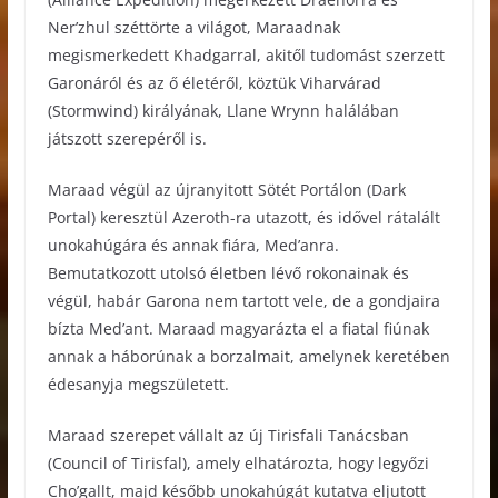
Ner’zhul széttörte a világot, Maraadnak
megismerkedett Khadgarral, akitől tudomást szerzett
Garonáról és az ő életéről, köztük Viharvárad
(Stormwind) királyának, Llane Wrynn halálában
játszott szerepéről is.
Maraad végül az újranyitott Sötét Portálon (Dark
Portal) keresztül Azeroth-ra utazott, és idővel rátalált
unokahúgára és annak fiára, Med’anra.
Bemutatkozott utolsó életben lévő rokonainak és
végül, habár Garona nem tartott vele, de a gondjaira
bízta Med’ant. Maraad magyarázta el a fiatal fiúnak
annak a háborúnak a borzalmait, amelynek keretében
édesanyja megszületett.
Maraad szerepet vállalt az új Tirisfali Tanácsban
(Council of Tirisfal), amely elhatározta, hogy legyőzi
Cho’gallt, majd később unokahúgát kutatva eljutott