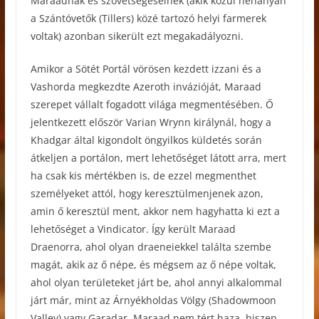
Maraadnak és szövetségeseinek (akik közül néhányan
a Szántóvetők (Tillers) közé tartozó helyi farmerek
voltak) azonban sikerült ezt megakadályozni.
Amikor a Sötét Portál vörösen kezdett izzani és a
Vashorda megkezdte Azeroth invázióját, Maraad
szerepet vállalt fogadott világa megmentésében. Ő
jelentkezett először Varian Wrynn királynál, hogy a
Khadgar által kigondolt öngyilkos küldetés során
átkeljen a portálon, mert lehetőséget látott arra, mert
ha csak kis mértékben is, de ezzel megmenthet
személyeket attól, hogy keresztülmenjenek azon,
amin ő keresztül ment, akkor nem hagyhatta ki ezt a
lehetőséget a Vindicator. Így került Maraad
Draenorra, ahol olyan draeneiekkel találta szembe
magát, akik az ő népe, és mégsem az ő népe voltak,
ahol olyan területeket járt be, ahol annyi alkalommal
járt már, mint az Árnyékholdas Völgy (Shadowmoon
Valley) vagy Garadar. Maraad nem tért haza, hiszen