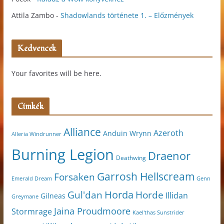
Attila Zambo
-
Shadowlands története 1. – Előzmények
Kedvencek
Your favorites will be here.
Címkék
Alliance
Azeroth
Anduin Wrynn
Alleria Windrunner
Burning Legion
Draenor
Deathwing
Garrosh Hellscream
Forsaken
Genn
Emerald Dream
Horda
Horde
Gul'dan
Illidan
Gilneas
Greymane
Jaina Proudmoore
Stormrage
Kael'thas Sunstrider