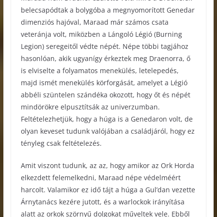
belecsapódtak a bolygóba a megnyomorított Genedar
dimenziós hajóval, Maraad már számos csata
veteránja volt, miközben a Lángoló Légió (Burning
Legion) seregeitől védte népét. Népe többi tagjához
hasonlóan, akik ugyanígy érkeztek meg Draenorra, ő
is elviselte a folyamatos menekülés, letelepedés,
majd ismét menekülés körforgását, amelyet a Légió
abbéli szüntelen szándéka okozott, hogy őt és népét
mindörökre elpusztítsák az univerzumban.
Feltételezhetjük, hogy a húga is a Genedaron volt, de
olyan keveset tudunk valójában a családjáról, hogy ez
tényleg csak feltételezés.
Amit viszont tudunk, az az, hogy amikor az Ork Horda
elkezdett felemelkedni, Maraad népe védelméért
harcolt. Valamikor ez idő tájt a húga a Gul’dan vezette
Árnytanács kezére jutott, és a warlockok irányítása
alatt az orkok szörnyű dolgokat műveltek vele. Ebből