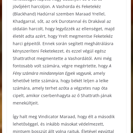
jövőjéért harcoljon. A Vashorda és Feketekéz
(Blackhand) Hadúrral szemben Maraad Yrellel,
Khadgarral, sőt, az ork Durotannal és Drakával az
oldalán harcolt, hogy legyőzzék az ellenséget, majd
életét adta azért, hogy Yrelt megmentse Feketekéz
harci gépeitől. Ennek során segített meghátrálásra
kényszeríteni Feketekezet, és ezzel végül egész
Shattrathot megmentette a Vashordától. Ami még
fontosabb volt számára, végre megértette, hogy
A
Fény számára mindannyian Egyek vagyunk,
amely
lehetővé tette számára, hogy békét leljen a lelke
számára, amely terhet azóta a végzetes nap óta
cipelt, amikor cserbenhagyta az ő Shattrath-jának
menekültjeit.
Így halt meg Vindicator Maraad, hogy élt a második
lehetőséggel, és inkább másokat védelmezett,
mintsem bosszút állt volna rajtuk. Életével egyúttal