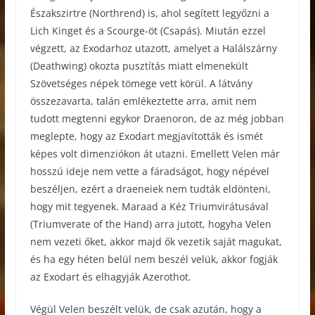
Északszirtre (Northrend) is, ahol segített legyőzni a
Lich Kinget és a Scourge-öt (Csapás). Miután ezzel
végzett, az Exodarhoz utazott, amelyet a Halálszárny
(Deathwing) okozta pusztítás miatt elmenekült
Szövetséges népek tömege vett körül. A látvány
összezavarta, talán emlékeztette arra, amit nem
tudott megtenni egykor Draenoron, de az még jobban
meglepte, hogy az Exodart megjavították és ismét
képes volt dimenziókon át utazni. Emellett Velen már
hosszú ideje nem vette a fáradságot, hogy népével
beszéljen, ezért a draeneiek nem tudták eldönteni,
hogy mit tegyenek. Maraad a Kéz Triumvirátusával
(Triumverate of the Hand) arra jutott, hogyha Velen
nem vezeti őket, akkor majd ők vezetik saját magukat,
és ha egy héten belül nem beszél velük, akkor fogják
az Exodart és elhagyják Azerothot.
Végül Velen beszélt velük, de csak azután, hogy a