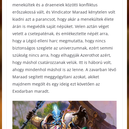
menekültek és a draeneiek közötti konfliktus
erőszakossá vált, és Vindicator Maraad kénytelen volt
kiadni azt a parancsot, hogy akár a menekültek élete
árán is megvédik saját népüket. Velen aztán véget
vetett a csetepaténak, és emlékeztette népét arra,
hogy a Légió elleni harc megmutatta, hogy nincs
biztonságos szeglete az univerzumnak, ezért semmi
szükség nincs arra, hogy elhagyják Azerothot azért,
hogy máshol csatározzanak velük. Itt is háború volt,
ahogy mindenhol máshol is az lenne. A zavarban lévő
Maraad segített meggyógyítani azokat, akiket
majdnem megölt és egy ideig ezt követően az
Exodarban maradt.