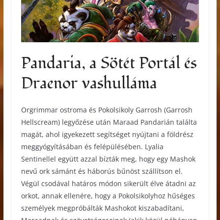
Pandaria, a Sötét Portál és
Draenor vashulláma
Orgrimmar ostroma és Pokolsikoly Garrosh (Garrosh
Hellscream) legyőzése után Maraad Pandarián találta
magát, ahol igyekezett segítséget nyújtani a földrész
meggyógyításában és felépülésében. Lyalia
Sentinellel együtt azzal bízták meg, hogy egy Mashok
nevű ork sámánt és háborús bűnöst szállítson el.
Végül csodával határos módon sikerült élve átadni az
orkot, annak ellenére, hogy a Pokolsikolyhoz hűséges
személyek megpróbálták Mashokot kiszabadítani,