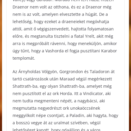
Draenor nem volt az otthona, és ez a Draenor még
nem is az volt, amelyen elvesztette a húgát. De a
lehetőség, hogy ezeket a draeneieket megóvhatja
attól, amit ő végigszenvedett, hajtotta folyamatosan
előre, és megtanulta tisztelni a fiatal Yrelt, akit még
arra is megpróbált rávenni, hogy meneküljön, amikor
úgy tűnt, hogy a Vashorda el fogja pusztítani Karabor
templomát.
Az Árnyholdas Völgyön, Gorgrondon és Taladoron át
tartó csatározások után Maraad végül megérkezett
Shattrath-ba, egy olyan Shattrath-ba, amelyet még
nem pusztított el az ork Horda. Itt a Vindicator, aki
nem tudta megmenteni népét, a nagybácsi, aki
megmutatta negyedrészt ork unokaöccsének
meggyilkolt népe csontjait, a Paladin, aki hagyta, hogy
a bosszú vegye át az uralmat szívében, végül
lehetőséget kapott, hogy odaálljon és a város