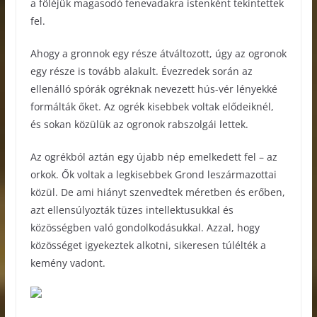
a föléjük magasodó fenevadakra istenként tekintettek
fel.
Ahogy a gronnok egy része átváltozott, úgy az ogronok
egy része is tovább alakult. Évezredek során az
ellenálló spórák ogréknak nevezett hús-vér lényekké
formálták őket. Az ogrék kisebbek voltak elődeiknél,
és sokan közülük az ogronok rabszolgái lettek.
Az ogrékból aztán egy újabb nép emelkedett fel – az
orkok. Ők voltak a legkisebbek Grond leszármazottai
közül. De ami hiányt szenvedtek méretben és erőben,
azt ellensúlyozták tüzes intellektusukkal és
közösségben való gondolkodásukkal. Azzal, hogy
közösséget igyekeztek alkotni, sikeresen túlélték a
kemény vadont.