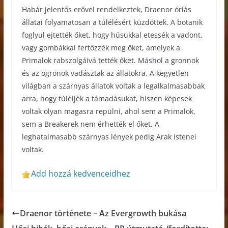
Habár jelentős erővel rendelkeztek, Draenor óriás
állatai folyamatosan a túlélésért küzdöttek. A botanik
foglyul ejtették őket, hogy húsukkal etessék a vadont,
vagy gombákkal fertőzzék meg őket, amelyek a
Primalok rabszolgáivá tették őket. Máshol a gronnok
és az ogronok vadásztak az állatokra. A kegyetlen
világban a szárnyas állatok voltak a legalkalmasabbak
arra, hogy túléljék a támadásukat, hiszen képesek
voltak olyan magasra repülni, ahol sem a Primalok,
sem a Breakerek nem érhették el őket. A
leghatalmasabb szárnyas lények pedig Arak Istenei
voltak.
Add hozzá kedvenceidhez
Draenor története – Az Evergrowth bukása