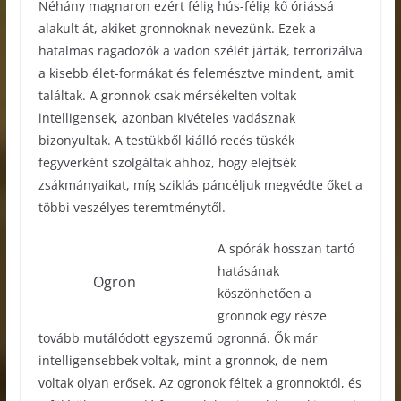
Néhány magnaron ezért félig hús-félig kő óriássá
alakult át, akiket gronnoknak nevezünk. Ezek a
hatalmas ragadozók a vadon szélét járták, terrorizálva
a kisebb élet-formákat és felemésztve mindent, amit
találtak. A gronnok csak mérsékelten voltak
intelligensek, azonban kivételes vadásznak
bizonyultak. A testükből kiálló recés tüskék
fegyverként szolgáltak ahhoz, hogy elejtsék
zsákmányaikat, míg sziklás páncéljuk megvédte őket a
többi veszélyes teremtménytől.
A spórák hosszan tartó
hatásának
Ogron
köszönhetően a
gronnok egy része
tovább mutálódott egyszemű ogronná. Ők már
intelligensebbek voltak, mint a gronnok, de nem
voltak olyan erősek. Az ogronok féltek a gronnoktól, és