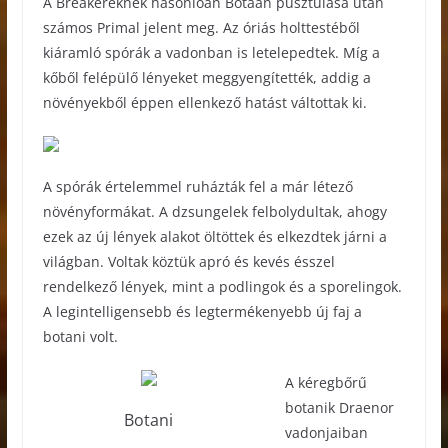
A Breakereknek hasonlóan Botaan pusztulása után
számos Primal jelent meg. Az óriás holttestéből
kiáramló spórák a vadonban is letelepedtek. Míg a
kőből felépülő lényeket meggyengítették, addig a
növényekből éppen ellenkező hatást váltottak ki.
A spórák értelemmel ruházták fel a már létező
növényformákat. A dzsungelek felbolydultak, ahogy
ezek az új lények alakot öltöttek és elkezdtek járni a
világban. Voltak köztük apró és kevés ésszel
rendelkező lények, mint a podlingok és a sporelingok.
A legintelligensebb és legtermékenyebb új faj a
botani volt.
A kéregbőrű
botanik Draenor
Botani
vadonjaiban