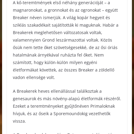
A kő-teremtmények első néhány generációját – a
magnaronokat, a gronnokat és az ogronokat – együtt
Breaker néven ismerjük. A világ kopár hegyeit és
sziklás szakadékait sajátították ki maguknak. Habár a
Breakerek meglehetősen változatosak voltak,
valamennyien Grond leszármazottai voltak. Közös
ősük nem tette őket szövetségesekké, de az ősi óriás
hatalmának árnyékával ruházta fel őket. Nem
számított, hogy külön-külön milyen egyéni
életformákat követtek, az összes Breaker a zöldellő
vadon ellensége volt.
A Breakerek heves ellenállással találkoztak a
genesaurok és más növény-alapú életformák részéről.
Ezeket a teremtményeket gyűjtőnéven Primaloknak
hívjuk, és az őseik a Sporemoundokig vezethetők
vissza.