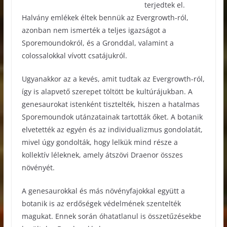
terjedtek el.
Halvány emlékek éltek bennük az Evergrowth-ról,
azonban nem ismerték a teljes igazságot a
Sporemoundokról, és a Gronddal, valamint a
colossalokkal vívott csatájukról.
Ugyanakkor az a kevés, amit tudtak az Evergrowth-ról,
így is alapvető szerepet töltött be kultúrájukban. A
genesaurokat istenként tisztelték, hiszen a hatalmas
Sporemoundok utánzatainak tartották őket. A botanik
elvetették az egyén és az individualizmus gondolatát,
mivel úgy gondolták, hogy lelkük mind része a
kollektív léleknek, amely átszövi Draenor összes
növényét.
A genesaurokkal és más növényfajokkal együtt a
botanik is az erdőségek védelmének szentelték
magukat. Ennek során óhatatlanul is összetűzésekbe