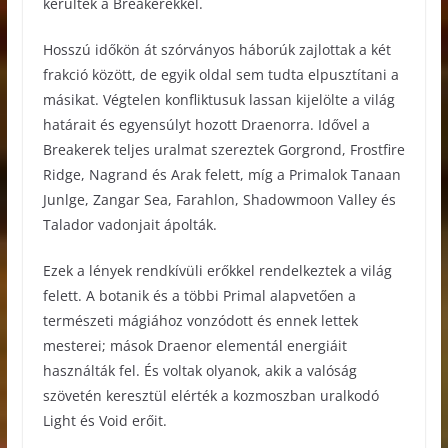
kerültek a Breakerekkel.
Hosszú időkön át szórványos háborúk zajlottak a két
frakció között, de egyik oldal sem tudta elpusztítani a
másikat. Végtelen konfliktusuk lassan kijelölte a világ
határait és egyensúlyt hozott Draenorra. Idővel a
Breakerek teljes uralmat szereztek Gorgrond, Frostfire
Ridge, Nagrand és Arak felett, míg a Primalok Tanaan
Junlge, Zangar Sea, Farahlon, Shadowmoon Valley és
Talador vadonjait ápolták.
Ezek a lények rendkívüli erőkkel rendelkeztek a világ
felett. A botanik és a többi Primal alapvetően a
természeti mágiához vonzódott és ennek lettek
mesterei; mások Draenor elementál energiáit
használták fel. És voltak olyanok, akik a valóság
szövetén keresztül elérték a kozmoszban uralkodó
Light és Void erőit.