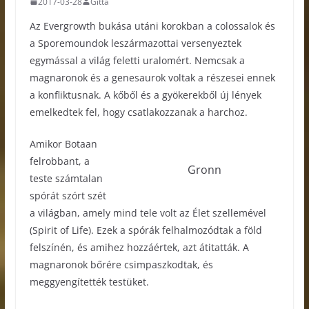
2017-03-28
Gitta
Az Evergrowth bukása utáni korokban a colossalok és
a Sporemoundok leszármazottai versenyeztek
egymással a világ feletti uralomért. Nemcsak a
magnaronok és a genesaurok voltak a részesei ennek
a konfliktusnak. A kőből és a gyökerekből új lények
emelkedtek fel, hogy csatlakozzanak a harchoz.
Amikor Botaan
felrobbant, a
Gronn
teste számtalan
spórát szórt szét
a világban, amely mind tele volt az Élet szellemével
(Spirit of Life). Ezek a spórák felhalmozódtak a föld
felszínén, és amihez hozzáértek, azt átitatták. A
magnaronok bőrére csimpaszkodtak, és
meggyengítették testüket.