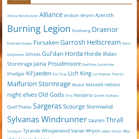
Alliance
Azeroth
Anduin Wrynn
Alleria Windrunner
Burning Legion
Draenor
Deathwing
Garrosh Hellscream
Forsaken
Genn
Emerald Dream
Horda
Horde
Gul'dan
Illidan
Gilneas
Greymane
Jaina Proudmoore
Stormrage
Kael'thas Sunstrider
Kil'jaeden
Lich King
Khadgar
Kul Tiras
Lor'themar Theron
Malfurion Stormrage
Második Háború
Medivh
night elves
Old Gods
Pandaria
Orcs
Queen Azshara
Sargeras
Scourge
Stormwind
Quel'Thalas
Sylvanas Windrunner
Thrall
tauren
Varian Wrynn
Tyrande Whisperwind
velen
War
Turalyon
Vol'jin