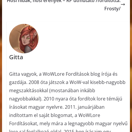
Hősi hibák, hősi erények – RP útmutató /fordította:
Frosty/
Gitta
Gitta vagyok, a WoWLore Fordítások blog írója és
gazdája. 2008 óta játszok a WoW-val kisebb-nagyobb
megszakításokkal (mostanában inkább
nagyobbakkal). 2010 nyara óta fordítok lore témájú
írásokat magyar nyelvre. 2011. januárjában
indítottam el saját blogomat, a WoWLore
Fordításokat, mely mára a legnagyobb magyar nyelvű
lore-ral foglalkozó oldal. 2015-ben írásaim egy