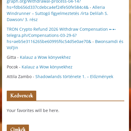
graph.org/Withdrawal-process-04-14?
hs=fdb656d337cdebca4ef24fe50fe584c4&
-
Alleria
Windrunner – Suttogó figyelmeztetés /írta Delilah S.
Dawson/ 3. rész
TRON Crypto Refund 2026 Withdraw Compensation ➸➸
telegra.ph/Compensations-03-29-6?
hs=aeb5e3116265be60995f6c54d5e0ae70&
-
Bwonsamdi és
Vol’jin
Gitta
-
Kalauz a Wow könyvekhez
Pocok
-
Kalauz a Wow könyvekhez
Attila Zambo
-
Shadowlands története 1. – Előzmények
Kedvencek
Your favorites will be here.
Címkék