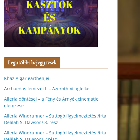
Legutóbbi bejegyzések
Khaz Algar earthenjei
Archaedas lemezei I. – Azeroth Világlelke
Alleria döntései – a Fény és Árnyék cinematic
elemzése
Alleria Windrunner – Suttogó figyelmeztetés /írta
Delilah S. Dawson/ 3. rész
Alleria Windrunner – Suttogó figyelmeztetés /írta
Delilah S. Dawson/ 2.rész