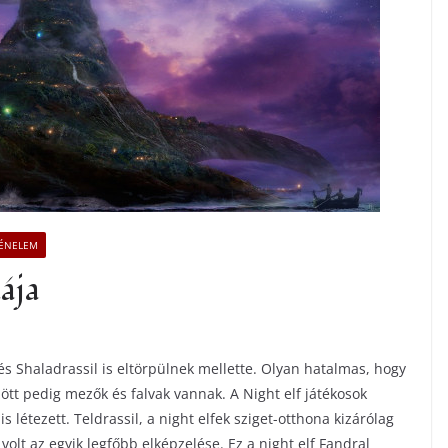
TÉNELEM
ája
és Shaladrassil is eltörpülnek mellette. Olyan hatalmas, hogy
zött pedig mezők és falvak vannak. A Night elf játékosok
étezett. Teldrassil, a night elfek sziget-otthona kizárólag
 volt az egyik legfőbb elképzelése. Ez a night elf Fandral