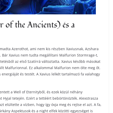
of the Ancients) és a
madta Azerothot, ami nem kis részben Xaviusnak, Azshara
 Bár Xavius nem tudta megállítani Malfurion Stormrage-t,
etésből az első Szatírrá változtatta. Xavius később másokat
állt Malfurionnal. Ez alkalommal Malfurion nem ölte meg őt.
 energiáját és testét. A Xavius lelkét tartalmazó fa valahogy
mentett a Well of Eternityből, és ezek közül néhány
t Hyjal tetején. Ezért a tettéért bebörtönözték. Alexstrasza
zt elültette a vízben, hogy így óvja meg és rejtse el azt. A fa,
Sárkány Aspektusok és a night elfek közötti egyezséget is