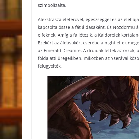
szimbolizálta.
Alexstrasza életerővel, egészséggel és az élet 
kapcsolta össze a fát áldásaként. És Nozdormu á
elfeknek. Amíg a fa létezik, a Kaldoreiek kortal
Ezekért az áldásokért cserébe a night elfek meg
az Emerald Dreamre. A druidák lettek az őrzők, a
földalatti üregeikben, miközben az Yserával kö
felügyelték.