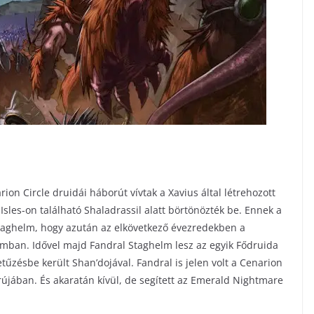
rion Circle druidái háborút vívtak a Xavius által létrehozott
Isles-on található Shaladrassil alatt börtönözték be. Ennek a
taghelm, hogy azután az elkövetkező évezredekben a
omban. Idővel majd Fandral Staghelm lesz az egyik Fődruida
tűzésbe került Shan’dojával. Fandral is jelen volt a Cenarion
orújában. És akaratán kívül, de segített az Emerald Nightmare