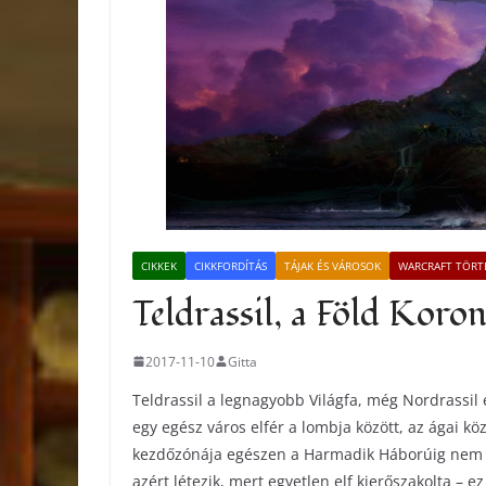
CIKKEK
CIKKFORDÍTÁS
TÁJAK ÉS VÁROSOK
WARCRAFT TÖR
Teldrassil, a Föld Koron
2017-11-10
Gitta
Teldrassil a legnagyobb Világfa, még Nordrassil 
egy egész város elfér a lombja között, az ágai kö
kezdőzónája egészen a Harmadik Háborúig nem is l
azért létezik, mert egyetlen elf kierőszakolta – ez