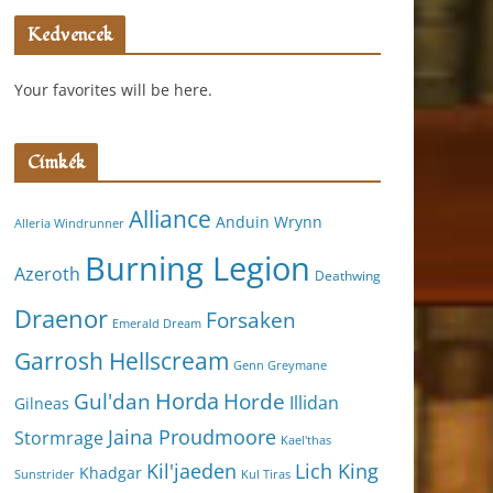
Kedvencek
Your favorites will be here.
Címkék
Alliance
Anduin Wrynn
Alleria Windrunner
Burning Legion
Azeroth
Deathwing
Draenor
Forsaken
Emerald Dream
Garrosh Hellscream
Genn Greymane
Horda
Horde
Gul'dan
Illidan
Gilneas
Jaina Proudmoore
Stormrage
Kael'thas
Kil'jaeden
Lich King
Khadgar
Kul Tiras
Sunstrider