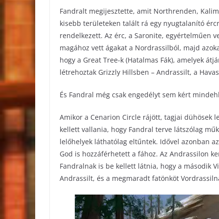
Fandralt megijesztette, amit Northrenden, Kali
kisebb területeken talált rá egy nyugtalanító érc
rendelkezett. Az érc, a Saronite, egyértelműen v
magához vett ágakat a Nordrassilból, majd azoka
hogy a Great Tree-k (Hatalmas Fák), amelyek átjá
létrehoztak Grizzly Hillsben – Andrassilt, a Hava
És Fandral még csak engedélyt sem kért mindehhez
Amikor a Cenarion Circle rájött, tagjai dühösek 
kellett vallania, hogy Fandral terve látszólag 
lelőhelyek láthatólag eltűntek. Idővel azonban a
God is hozzáférhetett a fához. Az Andrassilon k
Fandralnak is be kellett látnia, hogy a második Vi
Andrassilt, és a megmaradt fatönköt Vordrassiln