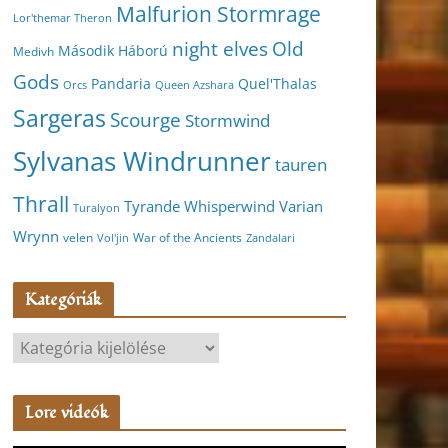
Malfurion Stormrage
Lor'themar Theron
night elves
Old
Második Háború
Medivh
Gods
Pandaria
Quel'Thalas
Orcs
Queen Azshara
Sargeras
Scourge
Stormwind
Sylvanas Windrunner
tauren
Thrall
Varian
Tyrande Whisperwind
Turalyon
Wrynn
velen
War of the Ancients
Vol'jin
Zandalari
Kategóriák
K
a
t
Lore videók
e
g