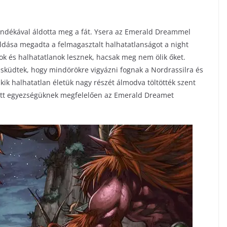
ajándékával áldotta meg a fát. Ysera az Emerald Dreammel
ldása megadta a felmagasztalt halhatatlanságot a night
anok és halhatatlanok lesznek, hacsak meg nem ölik őket.
esküdtek, hogy mindörökre vigyázni fognak a Nordrassilra és
kik halhatatlan életük nagy részét álmodva töltötték szent
zött egyezségüknek megfelelően az Emerald Dreamet