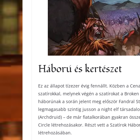
Háború és kertészet
Ez az állapot tízezer évig fennállt. Közben a Cena
szatírokkal, melynek végén a szatírokat a Broken 
háborúnak a során jelent meg először Fandral S
legmagasabb szintig jusson a night elf társadal
(Archdruid) – de már fiatalkorában gyakran össze
Circle létrehozásakor. Részt vett a Szatírok Háb
létrehozásában.