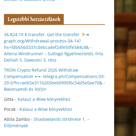
Legutóbbi hozzászólások
36,824.19 $ transfer. Get the transfer
➜
graph.org/Withdrawal-process-04-14?
hs=fdb656d337cdebca4ef24fe50fe584c4&
-
Alleria Windrunner – Suttogó figyelmeztetés /írta
Delilah S. Dawson/ 3. rész
TRON Crypto Refund 2026 Withdraw
Compensation ➸➸ telegra.ph/Compensations-03-
29-6?hs=aeb5e3116265be60995f6c54d5e0ae70&
-
Bwonsamdi és Vol’jin
Gitta
-
Kalauz a Wow könyvekhez
Pocok
-
Kalauz a Wow könyvekhez
Attila Zambo
-
Shadowlands története 1. –
Előzmények