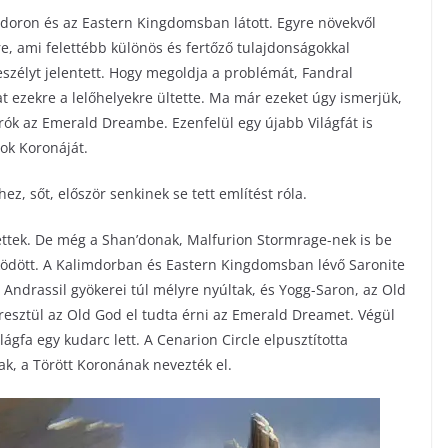
mdoron és az Eastern Kingdomsban látott. Egyre növekvől
re, ami felettébb különös és fertőző tulajdonságokkal
eszélyt jelentett. Hogy megoldja a problémát, Fandral
t ezekre a lelőhelyekre ültette. Ma már ezeket úgy ismerjük,
rók az Emerald Dreambe. Ezenfelül egy újabb Világfát is
sok Koronáját.
, sőt, először senkinek se tett említést róla.
lettek. De még a Shan’donak, Malfurion Stormrage-nek is be
működött. A Kalimdorban és Eastern Kingdomsban lévő Saronite
z Andrassil gyökerei túl mélyre nyúltak, és Yogg-Saron, az Old
eresztül az Old God el tudta érni az Emerald Dreamet. Végül
lágfa egy kudarc lett. A Cenarion Circle elpusztította
ak, a Törött Koronának nevezték el.