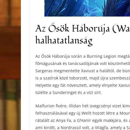
Az Ősök Háborúja (War 
halhatatlanság
Az Ősök Háborúja során a Burning Legion megtá
főmágusának és tanácsadójának volt köszönhető.
Sargeras megmentette Xaviust a haláltól, de bünt
is a szatírok közé toborzott, majd újra szembesz
Helyette egy fát növesztett, amely elnyelte Xavius
túlélte a Sunderinget és a vízi sírt.
Malfurion fivére, Illidan hét üvegcsényi vizet ki
felhasználásával egy új Wellt hozott létre a Moun
rátalált az Anya Fa, a G’Hanir egyik makkjára, és a
ami kinőtt, a Nordrassil volt, a Világfa, amely a 