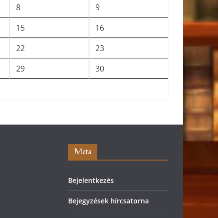
8
9
15
16
22
23
29
30
Meta
Bejelentkezés
Bejegyzések hírcsatorna