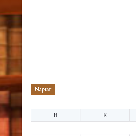
Naptár
H
K