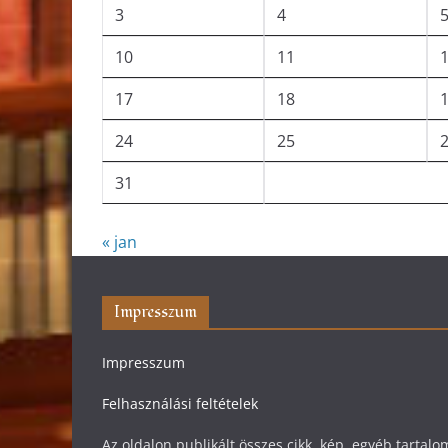
3
4
10
11
17
18
24
25
31
« jan
Impresszum
Impresszum
Felhasználási feltételek
Az oldalon publikált összes cikk, kép, egyéb tarta