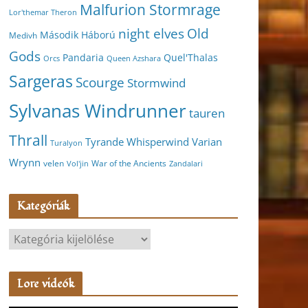
Malfurion Stormrage
Lor'themar Theron
night elves
Old
Második Háború
Medivh
Gods
Pandaria
Quel'Thalas
Orcs
Queen Azshara
Sargeras
Scourge
Stormwind
Sylvanas Windrunner
tauren
Thrall
Varian
Tyrande Whisperwind
Turalyon
Wrynn
velen
War of the Ancients
Vol'jin
Zandalari
Kategóriák
K
a
t
Lore videók
e
g