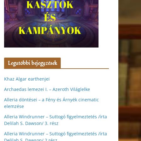
Legutóbbi bejegyzések
Khaz Algar earthenjei
Archaedas lemezei I. – Azeroth Világlelke
Alleria döntései – a Fény és Árnyék cinematic
elemzése
Alleria Windrunner – Suttogó figyelmeztetés /írta
Delilah S. Dawson/ 3. rész
Alleria Windrunner – Suttogó figyelmeztetés /írta
Delilah S. Dawson/ 2.rész