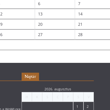
5
6
7
12
13
14
19
20
21
26
27
28
Naptár
2026. augusztus
H
K
S
C
P
S
V
1
2
lom a WoWLore