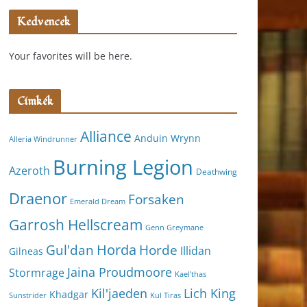
Kedvencek
Your favorites will be here.
Címkék
Alliance
Anduin Wrynn
Alleria Windrunner
Burning Legion
Azeroth
Deathwing
Draenor
Forsaken
Emerald Dream
Garrosh Hellscream
Genn Greymane
Horda
Horde
Gul'dan
Illidan
Gilneas
Jaina Proudmoore
Stormrage
Kael'thas
Kil'jaeden
Lich King
Khadgar
Kul Tiras
Sunstrider