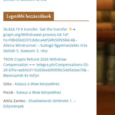
Legutóbbi hozzászólások
36,824.19 $ transfer. Get the transfer
➜
graph.org/Withdrawal-process-04-14?
hs=fdb656d337cdebca4ef24fe50fe584c4&
-
Alleria Windrunner – Suttogó figyelmeztetés /írta
Delilah S. Dawson/ 3. rész
TRON Crypto Refund 2026 Withdraw
Compensation ➸➸ telegra.ph/Compensations-03-
29-6?hs=aeb5e3116265be60995f6c54d5e0ae70&
-
Bwonsamdi és Vol’jin
Gitta
-
Kalauz a Wow könyvekhez
Pocok
-
Kalauz a Wow könyvekhez
Attila Zambo
-
Shadowlands története 1. –
Előzmények