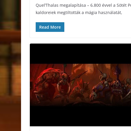
Quel’Thalas megalapítása – 6.800 évvel a Sötét P
kaldoreiek megtiltották a mágia használatát,
Read More