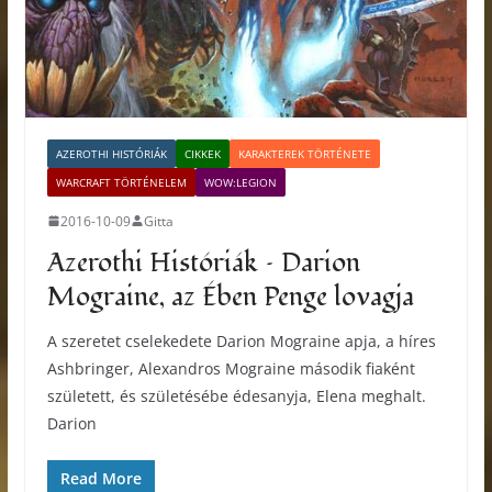
AZEROTHI HISTÓRIÁK
CIKKEK
KARAKTEREK TÖRTÉNETE
WARCRAFT TÖRTÉNELEM
WOW:LEGION
2016-10-09
Gitta
Azerothi Históriák – Darion
Mograine, az Ében Penge lovagja
A szeretet cselekedete Darion Mograine apja, a híres
Ashbringer, Alexandros Mograine második fiaként
született, és születésébe édesanyja, Elena meghalt.
Darion
Read More