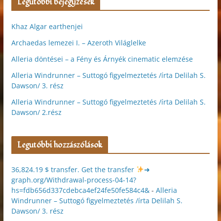
Legutóbbi bejegyzések
Khaz Algar earthenjei
Archaedas lemezei I. – Azeroth Világlelke
Alleria döntései – a Fény és Árnyék cinematic elemzése
Alleria Windrunner – Suttogó figyelmeztetés /írta Delilah S.
Dawson/ 3. rész
Alleria Windrunner – Suttogó figyelmeztetés /írta Delilah S.
Dawson/ 2.rész
Legutóbbi hozzászólások
36,824.19 $ transfer. Get the transfer
➜
graph.org/Withdrawal-process-04-14?
hs=fdb656d337cdebca4ef24fe50fe584c4&
-
Alleria
Windrunner – Suttogó figyelmeztetés /írta Delilah S.
Dawson/ 3. rész