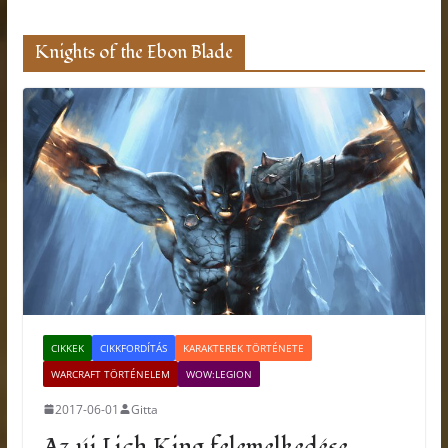
Knights of the Ebon Blade
CIKKEK
CIKKFORDÍTÁS
KARAKTEREK TÖRTÉNETE
WARCRAFT TÖRTÉNELEM
WOW:LEGION
2017-06-01
Gitta
Az új Lich King felemelkedése