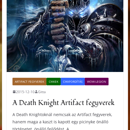
ARTIFACT FEGYVEREK
CIKKEK
CIKKFORDÍTÁS
WOW:LEGION
2015-12-10
Gitta
A Death Knight Artifact fegyverek
A Death Knightoknál nemcsak az Artifact fegyverek,
hanem maga a kaszt is kapott egy picinyke önálló
történetet, önálló fejlődést. A