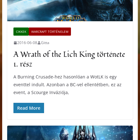
CIKKEK
WARCRAFT TÖRTÉNELEM
2016-06-08
Gitta
A Wrath of the Lich King története
1. rész
A Burning Crusade-hez hasonlóan a WotLK is egy
eventtel indult. Azonban a BC-vel ellentétben, ez az
event, a Scourge Inváziója,
Read More