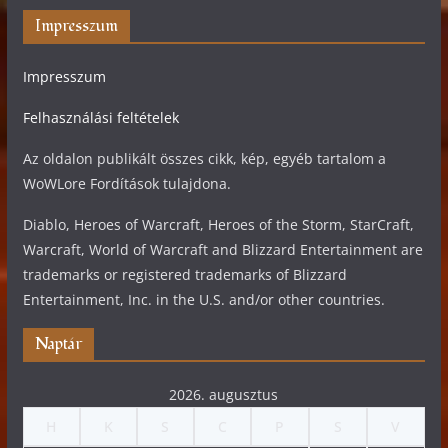
Impresszum
Impresszum
Felhasználási feltételek
Az oldalon publikált összes cikk, kép, egyéb tartalom a
WoWLore Fordítások tulajdona.
Diablo, Heroes of Warcraft, Heroes of the Storm, StarCraft,
Warcraft, World of Warcraft and Blizzard Entertainment are
trademarks or registered trademarks of Blizzard
Entertainment, Inc. in the U.S. and/or other countries.
Naptár
2026. augusztus
H
K
S
C
P
S
V