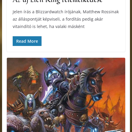
Jelen írás a Blizzardwatch írójának, Matthew Rossinak
az álláspontját képviseli, a fordítás pedig akár
vitaindító is lehet, ha valaki másként
Read More