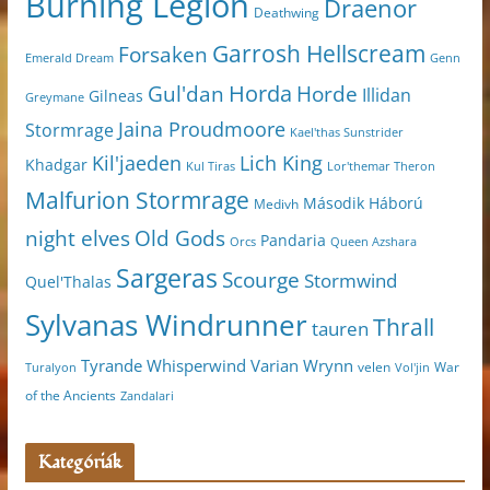
Burning Legion
Draenor
Deathwing
Garrosh Hellscream
Forsaken
Genn
Emerald Dream
Horda
Horde
Gul'dan
Illidan
Gilneas
Greymane
Jaina Proudmoore
Stormrage
Kael'thas Sunstrider
Kil'jaeden
Lich King
Khadgar
Kul Tiras
Lor'themar Theron
Malfurion Stormrage
Második Háború
Medivh
night elves
Old Gods
Pandaria
Orcs
Queen Azshara
Sargeras
Scourge
Stormwind
Quel'Thalas
Sylvanas Windrunner
Thrall
tauren
Varian Wrynn
Tyrande Whisperwind
velen
War
Turalyon
Vol'jin
of the Ancients
Zandalari
Kategóriák