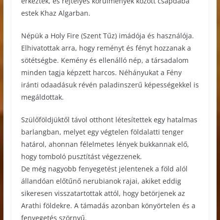
érkeztek, és rejtélyes körülmények között csapdába
estek Khaz Algarban.
Népük a Holy Fire (Szent Tűz) imádója és használója.
Elhivatottak arra, hogy reményt és fényt hozzanak a
sötétségbe. Kemény és ellenálló nép, a társadalom
minden tagja képzett harcos. Néhányukat a Fény
iránti odaadásuk révén paladinszerű képességekkel is
megáldottak.
Szülőföldjüktől távol otthont létesítettek egy hatalmas
barlangban, melyet egy végtelen földalatti tenger
határol, ahonnan félelmetes lények bukkannak elő,
hogy tomboló pusztítást végezzenek.
De még nagyobb fenyegetést jelentenek a föld alól
állandóan előtűnő nerubianok rajai, akiket eddig
sikeresen visszatartottak attól, hogy betörjenek az
Arathi földekre. A támadás azonban könyörtelen és a
fenyegetés szörnyű.