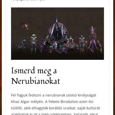
Ismerd meg a
Nerubianokat
Fel fogjuk fedezni a nerubianok utolsó királyságát
Khaz Algar mélyén. A Fekete Birodalom ezen ősi
túlélői, akik elhagyták korábbi uraikat, saját kultúrát
alakítottak ki itt a mély sötétségben. Xal’atath alkut