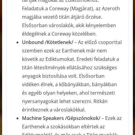
tartják magukat az Ediktumokhoz.
Feladatuk a Coreway (Magjárat), az Azeroth
magjába vezető titán átjáró őrzése.
Elsősorban városlakók, akik kényelemben
éldegélnek a Coreway közelében.
Unbound /Kötetlenek/
– Az előző csoporttal
szemben ezek az Earthenek már nem
követik az Ediktumokat. Eredeti feladatuk a
titán létesítmények ellátásához szükséges
anyagok biztosítása volt. Elsősorban
vidéken élnek, a kőbányákban, bányákban
és egyéb olyan helyeken, ahol természeti
nyersanyagokat lehet szerezni. Ritkán
érintkeznek a városlakókkal.
Machine Speakers /Gépszónokok/
– Ezek az
Earthenek a szokásokban eltértek az