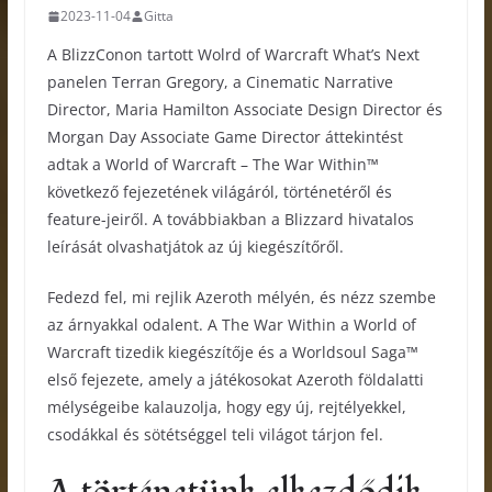
2023-11-04
Gitta
A BlizzConon tartott Wolrd of Warcraft What’s Next
panelen Terran Gregory, a Cinematic Narrative
Director, Maria Hamilton Associate Design Director és
Morgan Day Associate Game Director áttekintést
adtak a World of Warcraft – The War Within™
következő fejezetének világáról, történetéről és
feature-jeiről. A továbbiakban a Blizzard hivatalos
leírását olvashatjátok az új kiegészítőről.
Fedezd fel, mi rejlik Azeroth mélyén, és nézz szembe
az árnyakkal odalent. A The War Within a World of
Warcraft tizedik kiegészítője és a Worldsoul Saga™
első fejezete, amely a játékosokat Azeroth földalatti
mélységeibe kalauzolja, hogy egy új, rejtélyekkel,
csodákkal és sötétséggel teli világot tárjon fel.