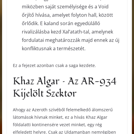
miközben saját személyisége és a Void
őrjítő hívása, amelyet folyton hall, között
őrlődik. E kaland során egyedülálló
rivalizálásba kezd Xal’atath-tal, amelynek
fordulatai meghatározzák majd ennek az új
konfliktusnak a természetét.
Ez a fejezet azonban csak a saga kezdete.
Khaz Algar – Az AR-934
Kijelölt Szektor
Ahogy az Azeroth szívéből felemelkedő álomszerű
látomások hívnak minket, ez a hívás Khaz Algar
földalatti kontinensére vezet minket, egy rég
elfeledett helyre. Csak az Uldamanban nemrégiben