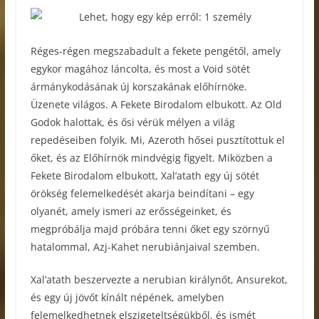
Réges-régen megszabadult a fekete pengétől, amely
egykor magához láncolta, és most a Void sötét
ármánykodásának új korszakának előhírnöke.
Üzenete világos. A Fekete Birodalom elbukott. Az Old
Godok halottak, és ősi vérük mélyen a világ
repedéseiben folyik. Mi, Azeroth hősei pusztítottuk el
őket, és az Előhírnök mindvégig figyelt. Miközben a
Fekete Birodalom elbukott, Xal’atath egy új sötét
örökség felemelkedését akarja beindítani – egy
olyanét, amely ismeri az erősségeinket, és
megpróbálja majd próbára tenni őket egy szörnyű
hatalommal, Azj-Kahet nerubiánjaival szemben.
Xal’atath beszervezte a nerubian királynőt, Ansurekot,
és egy új jövőt kínált népének, amelyben
felemelkedhetnek elszigeteltségükből, és ismét