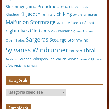
Jaina Proudmoore
Stormrage
Kael'thas Sunstrider
Kil'jaeden
Lich King
Khadgar
Kul Tiras
Lor'themar Theron
Malfurion Stormrage
Második Háború
Medivh
night elves
Old Gods
Pandaria
Orcs
Queen Azshara
Sargeras
Scourge
Stormwind
Quel'Thalas
Sylvanas Windrunner
Thrall
tauren
Varian Wrynn
Tyrande Whisperwind
velen
War
Turalyon
Vol'jin
of the Ancients
Zandalari
Kategóriák
K
a
t
Lore videók