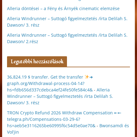
Alleria döntései – a Fény és Árnyék cinematic elemzése
Alleria Windrunner – Suttogó figyelmeztetés /írta Delilah S.
Dawson/ 3. rész
Alleria Windrunner – Suttogó figyelmeztetés /írta Delilah S.
Dawson/ 2.rész
Legutóbbi hozzászólások
36,824.19 $ transfer. Get the transfer
➜
graph.org/Withdrawal-process-04-14?
hs=fdb656d337cdebca4ef24fe50fe584c4&
-
Alleria
Windrunner – Suttogó figyelmeztetés /írta Delilah S.
Dawson/ 3. rész
TRON Crypto Refund 2026 Withdraw Compensation ➸➸
telegra.ph/Compensations-03-29-6?
hs=aeb5e3116265be60995f6c54d5e0ae70&
-
Bwonsamdi és
Vol’jin