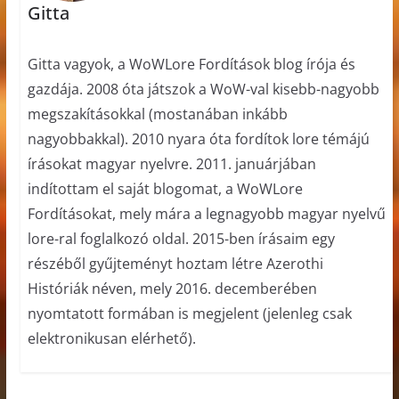
Gitta
Gitta vagyok, a WoWLore Fordítások blog írója és
gazdája. 2008 óta játszok a WoW-val kisebb-nagyobb
megszakításokkal (mostanában inkább
nagyobbakkal). 2010 nyara óta fordítok lore témájú
írásokat magyar nyelvre. 2011. januárjában
indítottam el saját blogomat, a WoWLore
Fordításokat, mely mára a legnagyobb magyar nyelvű
lore-ral foglalkozó oldal. 2015-ben írásaim egy
részéből gyűjteményt hoztam létre Azerothi
Históriák néven, mely 2016. decemberében
nyomtatott formában is megjelent (jelenleg csak
elektronikusan elérhető).