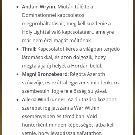
Anduin Wrynn:
Miután túlélte a
Dominationnel kapcsolatos
megpróbáltatásait, meg kell küzdenie a
Holy Lighttal való kapcsolatáért, amelyre
már nem érzi magát méltónak.
Thrall:
Kapcsolatot keres a világban terjedő
látomásokkal, és azon dolgozik, hogy
megtalálja új helyét a Hordán belül.
Magni Bronzebeard:
Régóta Azeroth
szóvivője, és ezúttal egyszer s mindenkorra
szembesülni fog e felelősség súlyával.
Alleria Windrunner:
Az ő utazása központi
szerepet fog játszani a War Within
eseményeiben és témáiban. Void
hunterként minden képességét latba kell
vetnie, hogy levadássza Xal’atathot,