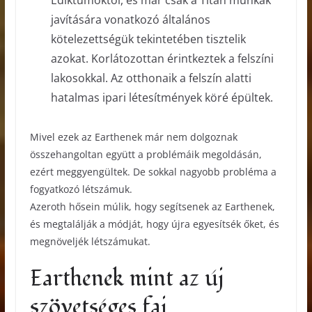
Ediktumoktól, és már csak a Titán munkák
javítására vonatkozó általános
kötelezettségük tekintetében tisztelik
azokat. Korlátozottan érintkeztek a felszíni
lakosokkal. Az otthonaik a felszín alatti
hatalmas ipari létesítmények köré épültek.
Mivel ezek az Earthenek már nem dolgoznak
összehangoltan együtt a problémáik megoldásán,
ezért meggyengültek. De sokkal nagyobb probléma a
fogyatkozó létszámuk.
Azeroth hősein múlik, hogy segítsenek az Earthenek,
és megtalálják a módját, hogy újra egyesítsék őket, és
megnöveljék létszámukat.
Earthenek mint az új
szövetséges faj