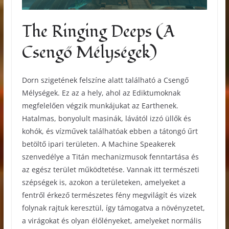
The Ringing Deeps (A
Csengő Mélységek)
Dorn szigetének felszíne alatt található a Csengő
Mélységek. Ez az a hely, ahol az Ediktumoknak
megfelelően végzik munkájukat az Earthenek.
Hatalmas, bonyolult masinák, lávától izzó üllők és
kohók, és vízművek találhatóak ebben a tátongó űrt
betöltő ipari területen. A Machine Speakerek
szenvedélye a Titán mechanizmusok fenntartása és
az egész terület működtetése. Vannak itt természeti
szépségek is, azokon a területeken, amelyeket a
fentről érkező természetes fény megvilágít és vizek
folynak rajtuk keresztül, így támogatva a növényzetet,
a virágokat és olyan élőlényeket, amelyeket normális