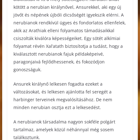
kötött a nerubian királynővel, Ansurekkel, aki egy új
jövőt és népének újbóli dicsőségét igyekszik elérni. A
nerubianok rendkívül ügyes és fondorlatos ellenfelek,
akik az Arathiak elleni folyamatos támadásaikkal
csiszolták kiválóra képességeiket. Egy sötét alkímiai
folyamat révén Xal’atath biztosítotja a tudást, hogy a
kiválasztott nerubianok fajuk példaképeivé,
paragonjaivá fejlődhessenek, és fokozódjon
gonoszságuk.
Ansurek királynő lelkesen fogadta ezeket a
változásokat, és lelkesen ajánlotta fel seregét a
harbinger terveinek megvalósításához. De nem
minden nerubian osztja ezt a lelkesedést.
A nerubianok társadalma nagyon sokféle polgárt
tartalmaz, amelyek közül néhánnyal még sosem
találkoztunk.