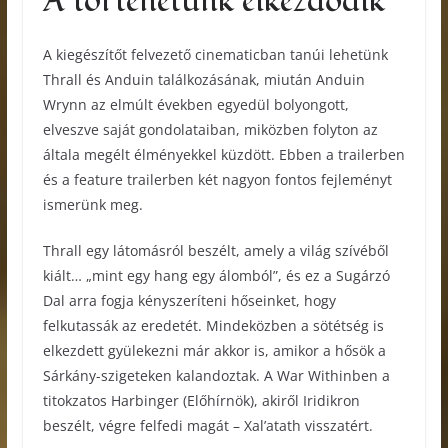
A történetünk elkezdődik
A kiegészítőt felvezető cinematicban tanúi lehetünk
Thrall és Anduin találkozásának, miután Anduin
Wrynn az elmúlt években egyedül bolyongott,
elveszve saját gondolataiban, miközben folyton az
általa megélt élményekkel küzdött. Ebben a trailerben
és a feature trailerben két nagyon fontos fejleményt
ismerünk meg.
Thrall egy látomásról beszélt, amely a világ szívéből
kiált… „mint egy hang egy álomból”, és ez a Sugárzó
Dal arra fogja kényszeríteni hőseinket, hogy
felkutassák az eredetét. Mindeközben a sötétség is
elkezdett gyülekezni már akkor is, amikor a hősök a
Sárkány-szigeteken kalandoztak. A War Withinben a
titokzatos Harbinger (Előhírnök), akiről Iridikron
beszélt, végre felfedi magát – Xal’atath visszatért.