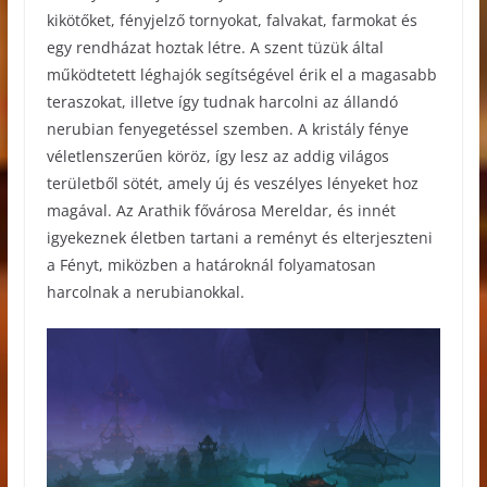
kikötőket, fényjelző tornyokat, falvakat, farmokat és
egy rendházat hoztak létre. A szent tüzük által
működtetett léghajók segítségével érik el a magasabb
teraszokat, illetve így tudnak harcolni az állandó
nerubian fenyegetéssel szemben. A kristály fénye
véletlenszerűen köröz, így lesz az addig világos
területből sötét, amely új és veszélyes lényeket hoz
magával. Az Arathik fővárosa Mereldar, és innét
igyekeznek életben tartani a reményt és elterjeszteni
a Fényt, miközben a határoknál folyamatosan
harcolnak a nerubianokkal.