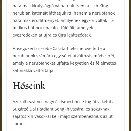
hatalmas királysággá válhatnak. Nem a Lich King
nerubian katonáit láthatjuk itt, hanem a nerubianok
hatalmas erődítményét, amilyenek egykor voltak – a
mitikus háborúk halálos túlélőit, amelyek
évezredeken át újra és újra lejátszódtak.
Hűségükért cserébe Xal’atath elérhetővé tette a
nerubianok számára egy sötét átváltozás módszerét,
amely a nerubianokat újfajta kegyetlen és félelmetes
katonákká változtatja.
Hőseink
Azeroth számos nagy és ismert hőse fog útra kelni a
Sugárzó Dal (Radiant Song) hívására, és sokuknak
sajátos kihívásokkal kell majd szembenézniük az út
során.