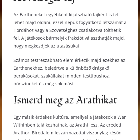
Az Eartheneket egyébként kijátszható fajként is fel
lehet majd oldani, ezzel népük fogyatkozó létszámát a
Hordához vagy a Szövetséghez csatlakozva tölthetik
fel. A játékosok bármelyik frakciót választhatják majd,
hogy megkezdjék az utazásukat.
Számos testreszabható elem érkezik majd ezekhez az
Earthenekhez, beleértve a különböző drágakő
berakásokat, szakállakat minden testtípushoz,
bőrszíneket és még sok mást.
Ismerd meg az Arathikat
Egy másik érdekes kultúra, amellyel a játékosok a War
Withinben találkozhatnak, az Arathi lesz. Az eredeti
Arathori Birodalom leszármazottai viszonylag későn