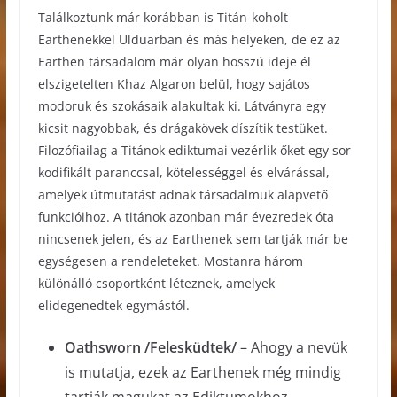
Találkoztunk már korábban is Titán-koholt
Earthenekkel Ulduarban és más helyeken, de ez az
Earthen társadalom már olyan hosszú ideje él
elszigetelten Khaz Algaron belül, hogy sajátos
modoruk és szokásaik alakultak ki. Látványra egy
kicsit nagyobbak, és drágakövek díszítik testüket.
Filozófiailag a Titánok ediktumai vezérlik őket egy sor
kodifikált paranccsal, kötelességgel és elvárással,
amelyek útmutatást adnak társadalmuk alapvető
funkcióihoz. A titánok azonban már évezredek óta
nincsenek jelen, és az Earthenek sem tartják már be
egységesen a rendeleteket. Mostanra három
különálló csoportként léteznek, amelyek
elidegenedtek egymástól.
Oathsworn /Felesküdtek/
– Ahogy a nevük
is mutatja, ezek az Earthenek még mindig