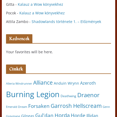
Gitta
-
Kalauz a Wow könyvekhez
Pocok
-
Kalauz a Wow könyvekhez
Attila Zambo
-
Shadowlands története 1. – Előzmények
Kedvencek
Your favorites will be here.
Címkék
Alliance
Azeroth
Anduin Wrynn
Alleria Windrunner
Burning Legion
Draenor
Deathwing
Garrosh Hellscream
Forsaken
Genn
Emerald Dream
Horda
Horde
Gul'dan
Illidan
Gilneas
Greymane