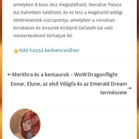
amelyben 8 boss lesz megtalálható. Nerub’ar Palace
Azj-Kahetben található, és ez lesz a kiegészítő addigi
történéseinek csúcspontja, amelyben a nerubian
birodalom és Ansurek Királynő Xal’atath-tal való
mesterkedéseit tárhatjuk fel.
Add hozzá kedvenceidhez
Merithra és a kentaurok – WoW:Dragonflight
Eonar, Elune, az első Világfa és az Emerald Dream
természete