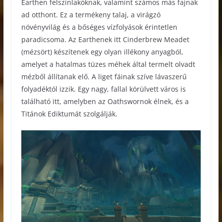
Earthen felszínlakóknak, valamint számos más fajnak
ad otthont. Ez a termékeny talaj, a virágzó
növényvilág és a bőséges vízfolyások érintetlen
paradicsoma. Az Earthenek itt Cinderbrew Meadet
(mézsört) készítenek egy olyan illékony anyagból,
amelyet a hatalmas tüzes méhek által termelt olvadt
mézből állítanak elő. A liget fáinak szíve lávaszerű
folyadéktól izzik. Egy nagy, fallal körülvett város is
található itt, amelyben az Oathswornok élnek, és a
Titánok Ediktumát szolgálják.