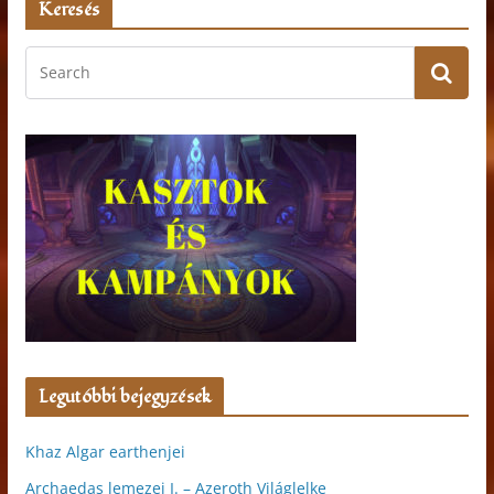
Keresés
Legutóbbi bejegyzések
Khaz Algar earthenjei
Archaedas lemezei I. – Azeroth Világlelke