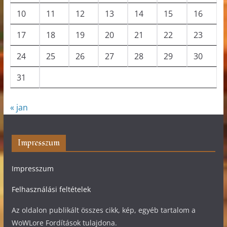
10
11
12
13
14
15
16
17
18
19
20
21
22
23
24
25
26
27
28
29
30
31
« jan
Impresszum
Impresszum
Felhasználási feltételek
Az oldalon publikált összes cikk, kép, egyéb tartalom a
WoWLore Fordítások tulajdona.