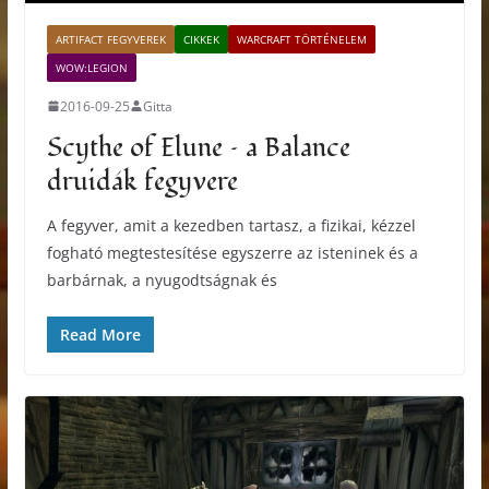
ARTIFACT FEGYVEREK
CIKKEK
WARCRAFT TÖRTÉNELEM
WOW:LEGION
2016-09-25
Gitta
Scythe of Elune – a Balance
druidák fegyvere
A fegyver, amit a kezedben tartasz, a fizikai, kézzel
fogható megtestesítése egyszerre az isteninek és a
barbárnak, a nyugodtságnak és
Read More