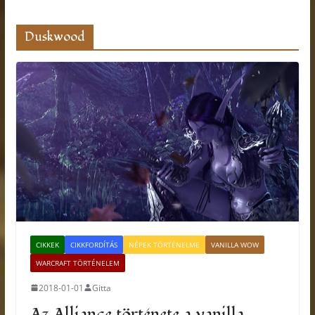
Duskwood
CIKKEK
CIKKFORDÍTÁS
NÉPEK TÖRTÉNELME
VANILLA WOW
WARCRAFT TÖRTÉNELEM
2018-01-01
Gitta
Az Alliance története a vanilla