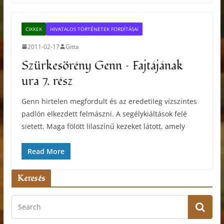
CIKKEK
HIVATALOS TÖRTÉNETEK FORDÍTÁSAI
2011-02-17
Gitta
Szürkesörény Genn – Fajtájának
ura 7. rész
Genn hirtelen megfordult és az eredetileg vízszintes
padlón elkezdett felmászni. A segélykiáltások felé
sietett. Maga fölött lilaszínű kezeket látott, amely
Read More
Keresés