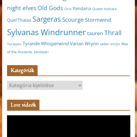
night elves
Old Gods
Pandaria
Orcs
Queen Azshara
Sargeras
Scourge
Stormwind
Quel'Thalas
Sylvanas Windrunner
Thrall
tauren
Varian Wrynn
Tyrande Whisperwind
velen
War
Turalyon
Vol'jin
of the Ancients
Zandalari
Kategóriák
K
a
t
Lore videók
e
g
V
ó
i
r
d