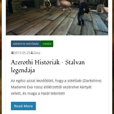
AZEROTHI HISTÓRIÁK
CIKKEK
2013-05-25
Gitta
Azerothi Históriák – Stalvan
legendája
Az egész azzal kezdődött, hogy a sötétlaki (Darkshire)
Madame Eva rossz előérzettől vezérelve kártyát
vetett, és maga a Halál tekintett
Read More