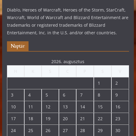
Diablo, Heroes of Warcraft, Heroes of the Storm, StarCraft,
Warcraft, World of Warcraft and Blizzard Entertainment are
trademarks or registered trademarks of Blizzard
Entertainment, Inc. in the U.S. and/or other countries.
Naptár
2026. augusztus
H
K
S
C
P
S
V
1
2
3
4
5
6
7
8
9
10
11
12
13
14
15
16
17
18
19
20
21
22
23
24
25
26
27
28
29
30