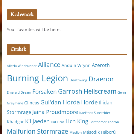
Kedvencek
Your favorites will be here.
Címkék
Alliance
Azeroth
Anduin Wrynn
Alleria Windrunner
Burning Legion
Draenor
Deathwing
Garrosh Hellscream
Forsaken
Genn
Emerald Dream
Horda
Horde
Gul'dan
Illidan
Gilneas
Greymane
Jaina Proudmoore
Stormrage
Kael'thas Sunstrider
Kil'jaeden
Lich King
Khadgar
Kul Tiras
Lor'themar Theron
Malfurion Stormrage
Második Háború
Medivh