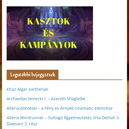
Legutóbbi bejegyzések
Khaz Algar earthenjei
Archaedas lemezei I. – Azeroth Világlelke
Alleria döntései – a Fény és Árnyék cinematic elemzése
Alleria Windrunner – Suttogó figyelmeztetés /írta Delilah S.
Dawson/ 3. rész