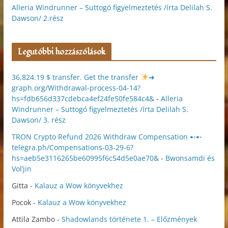
Alleria Windrunner – Suttogó figyelmeztetés /írta Delilah S.
Dawson/ 2.rész
Legutóbbi hozzászólások
36,824.19 $ transfer. Get the transfer
➜
graph.org/Withdrawal-process-04-14?
hs=fdb656d337cdebca4ef24fe50fe584c4&
-
Alleria
Windrunner – Suttogó figyelmeztetés /írta Delilah S.
Dawson/ 3. rész
TRON Crypto Refund 2026 Withdraw Compensation ➸➸
telegra.ph/Compensations-03-29-6?
hs=aeb5e3116265be60995f6c54d5e0ae70&
-
Bwonsamdi és
Vol’jin
Gitta
-
Kalauz a Wow könyvekhez
Pocok
-
Kalauz a Wow könyvekhez
Attila Zambo
-
Shadowlands története 1. – Előzmények