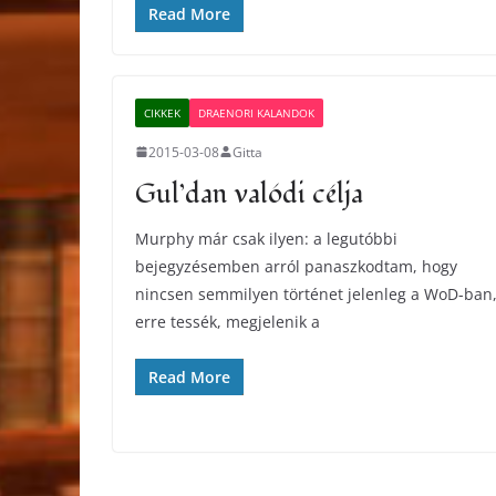
Read More
CIKKEK
DRAENORI KALANDOK
2015-03-08
Gitta
Gul’dan valódi célja
Murphy már csak ilyen: a legutóbbi
bejegyzésemben arról panaszkodtam, hogy
nincsen semmilyen történet jelenleg a WoD-ban
erre tessék, megjelenik a
Read More