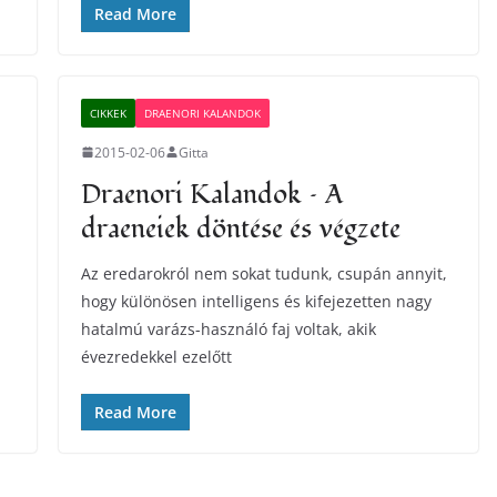
Read More
CIKKEK
DRAENORI KALANDOK
2015-02-06
Gitta
Draenori Kalandok – A
draeneiek döntése és végzete
Az eredarokról nem sokat tudunk, csupán annyit,
,
hogy különösen intelligens és kifejezetten nagy
hatalmú varázs-használó faj voltak, akik
évezredekkel ezelőtt
Read More