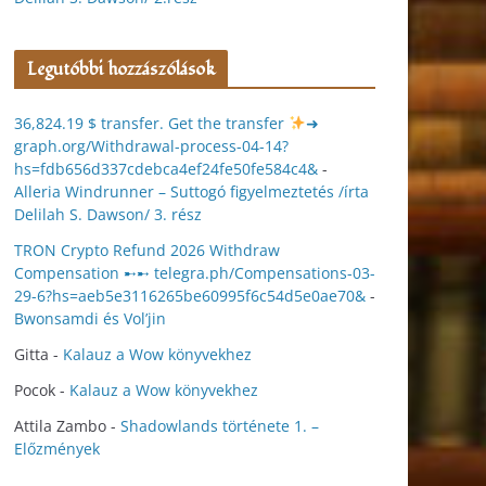
Legutóbbi hozzászólások
36,824.19 $ transfer. Get the transfer
➜
graph.org/Withdrawal-process-04-14?
hs=fdb656d337cdebca4ef24fe50fe584c4&
-
Alleria Windrunner – Suttogó figyelmeztetés /írta
Delilah S. Dawson/ 3. rész
TRON Crypto Refund 2026 Withdraw
Compensation ➸➸ telegra.ph/Compensations-03-
29-6?hs=aeb5e3116265be60995f6c54d5e0ae70&
-
Bwonsamdi és Vol’jin
Gitta
-
Kalauz a Wow könyvekhez
Pocok
-
Kalauz a Wow könyvekhez
Attila Zambo
-
Shadowlands története 1. –
Előzmények