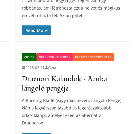
„- Azt mondtad, hogy réges-régen volt egy
robbanás, ami létrehozta ezt a helyet és mágikus
erővel ruházta fel. Aztán jöttél
Read More
CIKKEK
DRAENORI KALANDOK
KARAKTEREK TÖRTÉNETE
2015-03-31
Gitta
Draenori Kalandok – Azuka
lángoló pengéje
A Burning Blade (vagy más néven, Lángoló Penge)
klán a legvérszomjasabb és legerőszakosabb
orkok klánja, amelyet ezen az alternatív
Draenoron