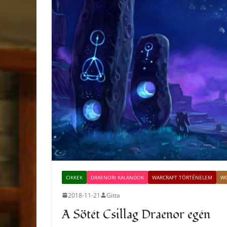
CIKKEK
DRAENORI KALANDOK
WARCRAFT TÖRTÉNELEM
WO
2018-11-21
Gitta
A Sötét Csillag Draenor egén