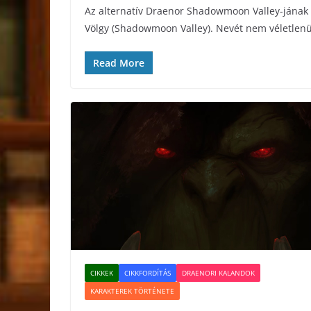
Az alternatív Draenor Shadowmoon Valley-jának t
Völgy (Shadowmoon Valley). Nevét nem véletlenül
Read More
CIKKEK
CIKKFORDÍTÁS
DRAENORI KALANDOK
KARAKTEREK TÖRTÉNETE