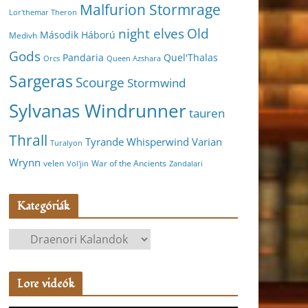
Malfurion Stormrage
Lor'themar Theron
night elves
Old
Második Háború
Medivh
Gods
Pandaria
Quel'Thalas
Orcs
Queen Azshara
Sargeras
Scourge
Stormwind
Sylvanas Windrunner
tauren
Thrall
Varian
Tyrande Whisperwind
Turalyon
Wrynn
velen
War of the Ancients
Vol'jin
Zandalari
Kategóriák
K
a
t
Lore videók
e
g