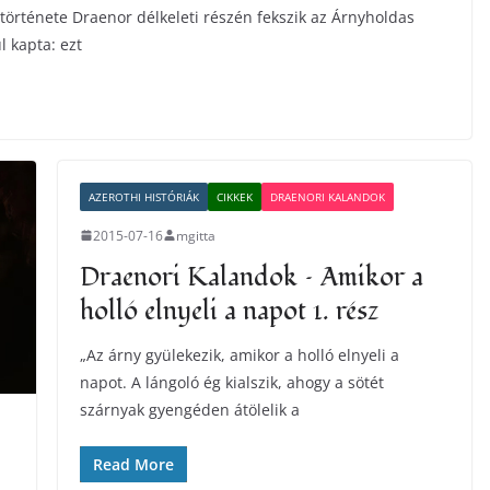
örténete Draenor délkeleti részén fekszik az Árnyholdas
 kapta: ezt
AZEROTHI HISTÓRIÁK
CIKKEK
DRAENORI KALANDOK
2015-07-16
mgitta
Draenori Kalandok – Amikor a
holló elnyeli a napot 1. rész
„Az árny gyülekezik, amikor a holló elnyeli a
napot. A lángoló ég kialszik, ahogy a sötét
szárnyak gyengéden átölelik a
Read More