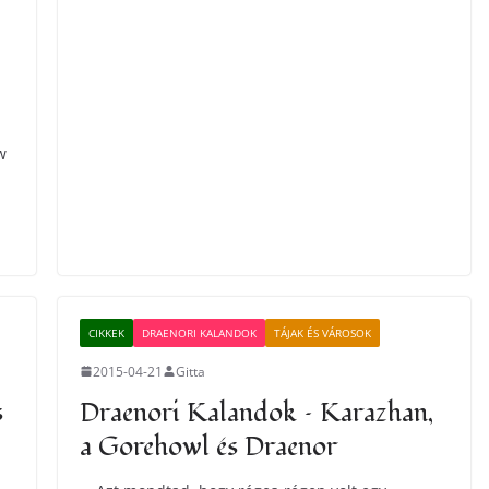
w
CIKKEK
DRAENORI KALANDOK
TÁJAK ÉS VÁROSOK
2015-04-21
Gitta
s
Draenori Kalandok – Karazhan,
a Gorehowl és Draenor