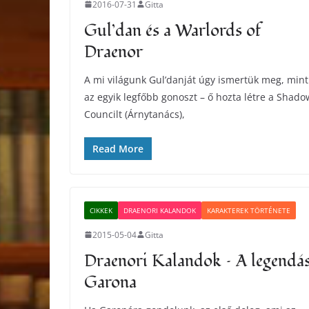
2016-07-31
Gitta
Gul’dan és a Warlords of
Draenor
A mi világunk Gul’danját úgy ismertük meg, mint
az egyik legfőbb gonoszt – ő hozta létre a Shado
Councilt (Árnytanács),
Read More
CIKKEK
DRAENORI KALANDOK
KARAKTEREK TÖRTÉNETE
2015-05-04
Gitta
Draenori Kalandok – A legendá
Garona