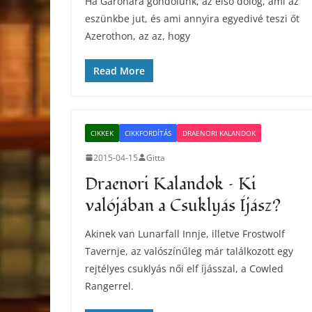
Ha Garonára gondolunk, az első dolog, ami az
eszünkbe jut, és ami annyira egyedivé teszi őt
Azerothon, az az, hogy
Read More
CIKKEK
CIKKFORDÍTÁS
DRAENORI KALANDOK
2015-04-15
Gitta
Draenori Kalandok – Ki
valójában a Csuklyás Íjász?
Akinek van Lunarfall Innje, illetve Frostwolf
Tavernje, az valószínűleg már találkozott egy
rejtélyes csuklyás női elf íjásszal, a Cowled
Rangerrel.