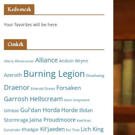
Kedvencek
Your favorites will be here.
Címkék
Alliance
Anduin Wrynn
Alleria Windrunner
Burning Legion
Azeroth
Deathwing
Draenor
Forsaken
Emerald Dream
Garrosh Hellscream
Genn Greymane
Horda
Horde
Gul'dan
Illidan
Gilneas
Jaina Proudmoore
Stormrage
Kael'thas
Kil'jaeden
Lich King
Khadgar
Kul Tiras
Sunstrider