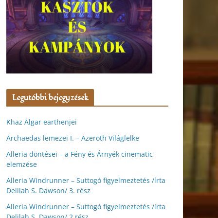
Legutóbbi bejegyzések
Khaz Algar earthenjei
Archaedas lemezei I. – Azeroth Világlelke
Alleria döntései – a Fény és Árnyék cinematic
elemzése
Alleria Windrunner – Suttogó figyelmeztetés /írta
Delilah S. Dawson/ 3. rész
Alleria Windrunner – Suttogó figyelmeztetés /írta
Delilah S. Dawson/ 2.rész