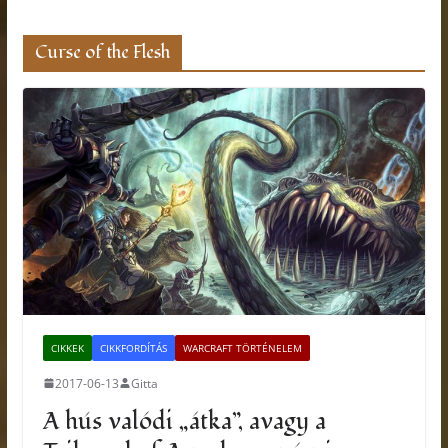
Curse of the Flesh
CIKKEK
CIKKFORDÍTÁS
WARCRAFT TÖRTÉNELEM
2017-06-13
Gitta
A hús valódi „átka”, avagy a