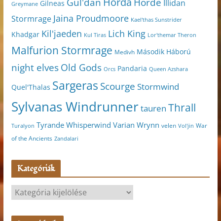
Horda
Horde
Gul'dan
Illidan
Gilneas
Greymane
Jaina Proudmoore
Stormrage
Kael'thas Sunstrider
Kil'jaeden
Lich King
Khadgar
Kul Tiras
Lor'themar Theron
Malfurion Stormrage
Második Háború
Medivh
night elves
Old Gods
Pandaria
Orcs
Queen Azshara
Sargeras
Scourge
Stormwind
Quel'Thalas
Sylvanas Windrunner
Thrall
tauren
Varian Wrynn
Tyrande Whisperwind
velen
War
Turalyon
Vol'jin
of the Ancients
Zandalari
Kategóriák
K
a
t