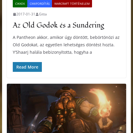
CIKKEK
CIKKFORDÍTÁS
WARCRAFT TÖRTÉNELEM
2017-01-31
Gitta
Az Old Godok és a Sundering
A Pantheon akkor, amikor úgy döntött, bebörtönözi az
Old Godokat, az egyetlen lehetséges döntést hozta.
Y’Shaarj halála bebizonyította, hogyha a
Read More