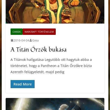
CIKKEK
WARCRAFT TÖRTÉNELEM
2016-04-04
Gitta
A Titán Őrzők bukása
A Titánok hallgatása Legutóbb ott hagytuk abba a
történetet, hogy a Pantheon a Titán Őrzőkre bízta
Azeroth felügyeletét, majd pedig
Read More