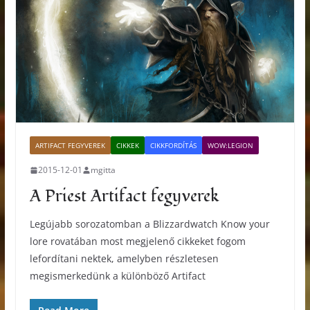
ARTIFACT FEGYVEREK
CIKKEK
CIKKFORDÍTÁS
WOW:LEGION
2015-12-01
mgitta
A Priest Artifact fegyverek
Legújabb sorozatomban a Blizzardwatch Know your
lore rovatában most megjelenő cikkeket fogom
lefordítani nektek, amelyben részletesen
megismerkedünk a különböző Artifact