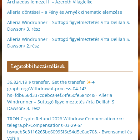
Archaedas lemezei I. – Azeroth Világlelke
Alleria döntései – a Fény és Árnyék cinematic elemzése
Alleria Windrunner – Suttogó figyelmeztetés /írta Delilah S.
Dawson/ 3. rész
Alleria Windrunner – Suttogó figyelmeztetés /írta Delilah S.
Dawson/ 2.rész
Legutóbbi hozzászólások
36,824.19 $ transfer. Get the transfer
➜
graph.org/Withdrawal-process-04-14?
hs=fdb656d337cdebca4ef24fe50fe584c4&
-
Alleria
Windrunner – Suttogó figyelmeztetés /írta Delilah S.
Dawson/ 3. rész
TRON Crypto Refund 2026 Withdraw Compensation ➸➸
telegra.ph/Compensations-03-29-6?
hs=aeb5e3116265be60995f6c54d5e0ae70&
-
Bwonsamdi és
Vol’jin