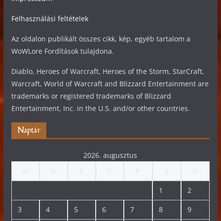
Felhasználási feltételek
Az oldalon publikált összes cikk, kép, egyéb tartalom a
WoWLore Fordítások tulajdona.
Diablo, Heroes of Warcraft, Heroes of the Storm, StarCraft,
Warcraft, World of Warcraft and Blizzard Entertainment are
trademarks or registered trademarks of Blizzard
Entertainment, Inc. in the U.S. and/or other countries.
Naptár
2026. augusztus
H
K
S
C
P
S
V
1
2
3
4
5
6
7
8
9