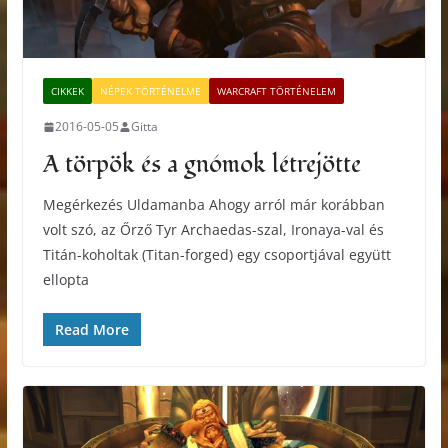
CIKKEK
NÉPEK TÖRTÉNELME
WARCRAFT TÖRTÉNELEM
2016-05-05
Gitta
A törpök és a gnómok létrejötte
Megérkezés Uldamanba Ahogy arról már korábban
volt szó, az Őrző Tyr Archaedas-szal, Ironaya-val és
Titán-koholtak (Titan-forged) egy csoportjával együtt
ellopta
Read More